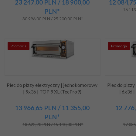
23 247,
00
PLN
/ 18 900,00
12 084,
7
16 113
PLN*
30 996,00 PLN / 25 200,00 PLN*
Promocja
Promocja
Piec do pizzy elektryczny | jednokomorowy
Piec do pizzy
| 9x36 | TOP 9 XL (TecPro9)
| 6x36 
13 966,
65
PLN
/ 11 355,00
12 776,
PLN*
18 622,20 PLN / 15 140,00 PLN*
17 035