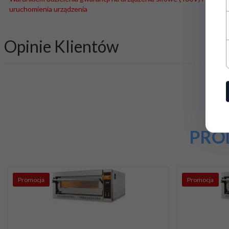
uruchomienia urządzenia
Opinie Klientów
PRO
Promocja
Promocja