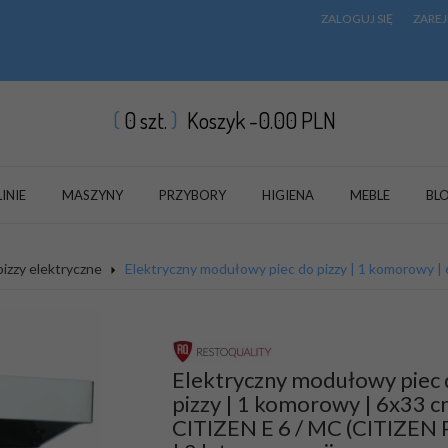
ZALOGUJ SIĘ
ZAREJ
0
szt.
Koszyk -
0.00
PLN
LINIE
MASZYNY
PRZYBORY
HIGIENA
MEBLE
BL
pizzy elektryczne
Elektryczny modułowy piec do pizzy | 1 komorowy | 
Elektryczny modułowy piec
pizzy | 1 komorowy | 6x33 c
CITIZEN E 6 / MC (CITIZEN