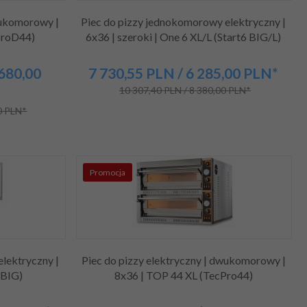
wukomorowy |
Piec do pizzy jednokomorowy elektryczny |
ProD44)
6x36 | szeroki | One 6 XL/L (Start6 BIG/L)
 680,00
7 730,
55
PLN
/ 6 285,00
PLN*
10 307,40 PLN / 8 380,00 PLN*
0 PLN*
Promocja
lektryczny |
Piec do pizzy elektryczny | dwukomorowy |
 BIG)
8x36 | TOP 44 XL (TecPro44)