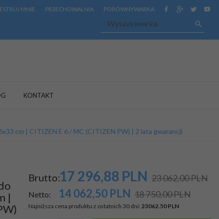
ESTRUJ MNIE
PRZECHOWALNIA
PORÓWNYWARKA
OG
KONTAKT
6x33 cm | CITIZEN E 6 / MC (CITIZEN PW) | 2 lata gwarancji
17 296,
88
PLN
Brutto:
23 062,00 PLN
 do
14 062,50
PLN
18 750,00 PLN
Netto:
m |
 PW)
Najniższa cena produktu z ostatnich 30 dni:
23062.50 PLN