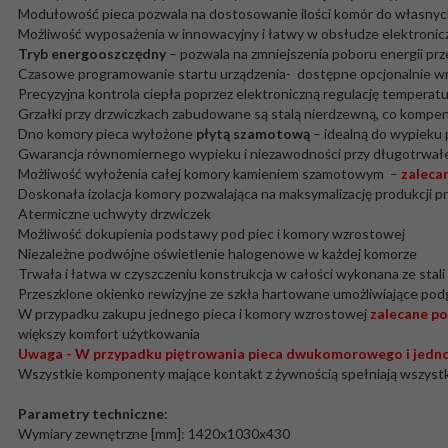
Modułowość pieca pozwala na dostosowanie ilości komór do własnych 
Możliwość wyposażenia w innowacyjny i łatwy w obsłudze elektronic
Tryb energooszczędny
– pozwala na zmniejszenia poboru energii prz
Czasowe programowanie startu urządzenia- dostępne opcjonalnie wra
Precyzyjna kontrola ciepła poprzez elektroniczną regulację temperatu
Grzałki przy drzwiczkach zabudowane są stalą nierdzewną, co kompen
Dno komory pieca wyłożone
płytą szamotową
– idealną do wypieku 
Gwarancja równomiernego wypieku i niezawodności przy długotrwałej,
Możliwość wyłożenia całej komory kamieniem szamotowym –
zaleca
Doskonała izolacja komory pozwalająca na maksymalizację produkcji p
Atermiczne uchwyty drzwiczek
Możliwość dokupienia podstawy pod piec i komory wzrostowej
Niezależne podwójne oświetlenie halogenowe w każdej komorze
Trwała i łatwa w czyszczeniu konstrukcja w całości wykonana ze stal
Przeszklone okienko rewizyjne ze szkła hartowane umożliwiające pod
W przypadku zakupu jednego pieca i komory wzrostowej
zalecane p
większy komfort użytkowania
Uwaga - W przypadku piętrowania pieca dwukomorowego i jedno
Wszystkie komponenty mające kontakt z żywnością spełniają wszys
Parametry techniczne:
Wymiary zewnętrzne [mm]: 1420x1030x430