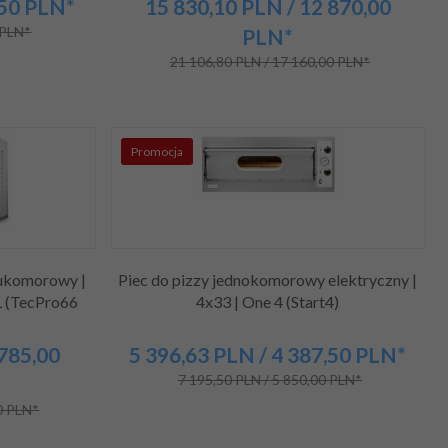
,50
PLN*
15 830,
10
PLN
/ 12 870,00
 PLN*
PLN*
21 106,80 PLN / 17 160,00 PLN*
Promocja
wukomorowy |
Piec do pizzy jednokomorowy elektryczny |
L (TecPro66
4x33 | One 4 (Start4)
 785,00
5 396,
63
PLN
/ 4 387,50
PLN*
7 195,50 PLN / 5 850,00 PLN*
0 PLN*