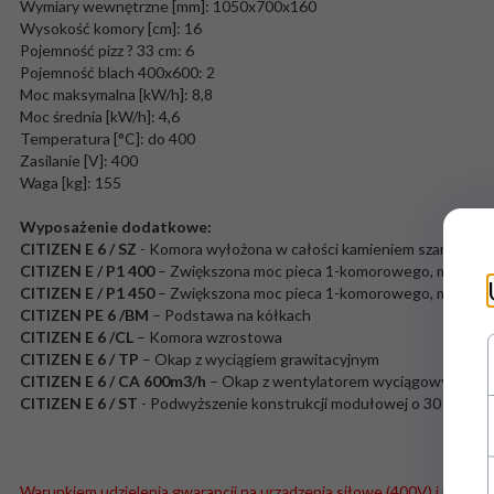
Wymiary wewnętrzne [mm]: 1050x700x160
Wysokość komory [cm]: 16
Pojemność pizz ? 33 cm: 6
Pojemność blach 400x600: 2
Moc maksymalna [kW/h]: 8,8
Moc średnia [kW/h]: 4,6
Temperatura [°C]: do 400
Zasilanie [V]: 400
Waga [kg]: 155
Wyposażenie dodatkowe:
CITIZEN E 6 / SZ
- Komora wyłożona w całości kamieniem szamotowy
CITIZEN E / P1 400
– Zwiększona moc pieca 1-komorowego, max. tem
CITIZEN E / P1 450
– Zwiększona moc pieca 1-komorowego, max. tem
CITIZEN PE 6 /BM
– Podstawa na kółkach
CITIZEN E 6 /CL
– Komora wzrostowa
CITIZEN E 6 / TP
– Okap z wyciągiem grawitacyjnym
CITIZEN E 6 / CA 600m3/h
– Okap z wentylatorem wyciągowym 600
CITIZEN E 6 / ST
- Podwyższenie konstrukcji modułowej o 30 cm
Warunkiem udzielenia gwarancji na urządzenia siłowe (400V) i urządze