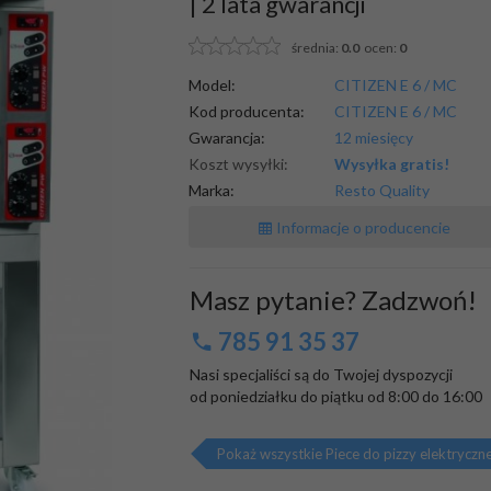
| 2 lata gwarancji
średnia:
0.0
ocen:
0
Model:
CITIZEN E 6 / MC
Kod producenta:
CITIZEN E 6 / MC
Gwarancja:
12 miesięcy
Koszt wysyłki:
Wysyłka gratis!
Marka:
Resto Quality
Informacje o producencie
Masz pytanie? Zadzwoń!
785 91 35 37
Nasi specjaliści są do Twojej dyspozycji

od poniedziałku do piątku od 8:00 do 16:00
Pokaż wszystkie Piece do pizzy elektryczn