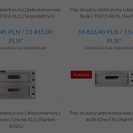
 elektryczny | jednokomorowy
Piec do pizzy elektryczny | d
OP D 6 XL/L (Tecpro6BIG/L)
8x36 | TOP D 44 XL (Tec
45
PLN
/ 11 415,00
16 826,
40
PLN
/ 13
PLN*
PLN*
,60 PLN / 15 220,00 PLN*
22 435,20 PLN / 18 240,0
Promocja
 elektryczny | dwukomorowy |
Piec do pizzy jednokomorowy e
roki | One 66 XL/L (Start66
4x36 |One 4 XL (Start4
BIG/L)