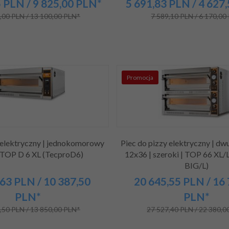
5
PLN
/ 9 825,00
PLN*
5 691,
83
PLN
/ 4 627
,00 PLN / 13 100,00 PLN*
7 589,10 PLN / 6 170,00
Promocja
 elektryczny | jednokomorowy
Piec do pizzy elektryczny | d
| TOP D 6 XL (TecproD6)
12x36 | szeroki | TOP 66 XL/
BIG/L)
63
PLN
/ 10 387,50
20 645,
55
PLN
/ 16
PLN*
PLN*
,50 PLN / 13 850,00 PLN*
27 527,40 PLN / 22 380,0