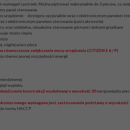
wymagań i potrzeb. Można piętrować maksymalnie do 3 pieców, co zwięks
zny panel sterowania
ez urządzenie - dostępny opcjonalnie wraz z elektronicznym panelem ste
z z elektronicznym panelem sterowania (patrz akcesoria)
ry, oraz oddzielne, niezależne sterowanie górnymi i dolnymi grzałkami
suje straty ciepła
pizzy
 ciągłej pracy pieca
ne równoczesne zwiększenie mocy urządzenia (CITIZEN E 6 / P)
rzy równoczesnej oszczędności energii
i nierdzewnej
gląd wypieku
odwyższenie konstrukcji modułowej o wysokość 30 cm
(pomiędzy piece
komorowego wymagane jest zastosowanie podstawy o wysokości 71
tkie normy HACCP