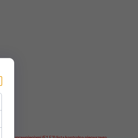
hnika z uprawnieniami (E1,E3) lista kontrolna pierwszego