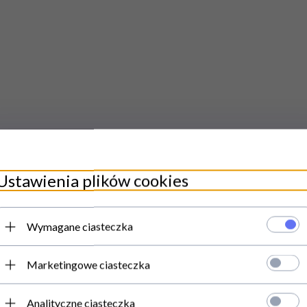
m (cena za jedną komorę)
p. 400°C (CITIZEN 6 – 13,2 kW, CITIZEN 9 – 16,8 kW)
Ustawienia plików cookies
p. 450°C (CITIZEN 6 – 13,2 kW, CITIZEN 9 – 16,8 kW)
Wymagane ciasteczka
 m3/h
Marketingowe ciasteczka
Analityczne ciasteczka
nia gazowe z oferty Resto Quality jest wypełniona i podpisana przez tec