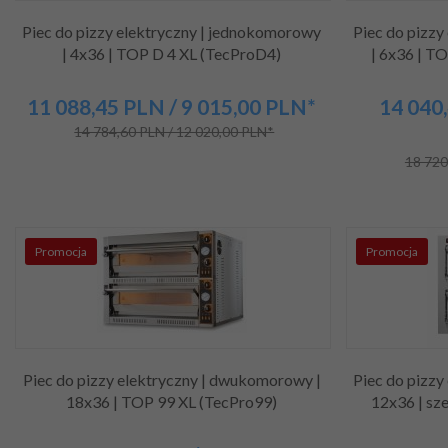
Piec do pizzy elektryczny | jednokomorowy
Piec do pizzy
| 4x36 | TOP D 4 XL (TecProD4)
| 6x36 | T
11 088,
45
PLN
/ 9 015,00
PLN*
14 040,
14 784,60 PLN / 12 020,00 PLN*
18 720
Promocja
Promocja
Piec do pizzy elektryczny | dwukomorowy |
Piec do pizzy
18x36 | TOP 99 XL (TecPro99)
12x36 | sze