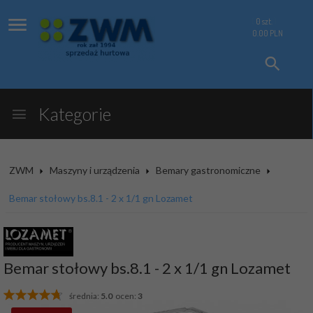
0
szt.
0.00
PLN
Kategorie
ZWM
Maszyny i urządzenia
Bemary gastronomiczne
Bemar stołowy bs.8.1 - 2 x 1/1 gn Lozamet
Bemar stołowy bs.8.1 - 2 x 1/1 gn Lozamet
średnia:
5.0
ocen:
3