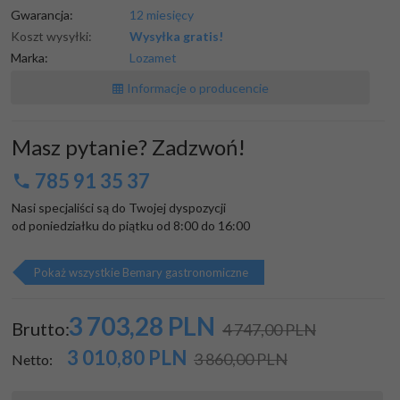
Gwarancja:
12 miesięcy
Koszt wysyłki:
Wysyłka gratis!
Marka:
Lozamet
Informacje o producencie
Masz pytanie? Zadzwoń!
785 91 35 37
Nasi specjaliści są do Twojej dyspozycji

od poniedziałku do piątku od 8:00 do 16:00
Pokaż wszystkie Bemary gastronomiczne
3 703,
28
PLN
Brutto:
4 747,00 PLN
3 010,80
PLN
3 860,00 PLN
Netto: