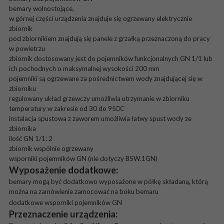
bemary wolnostojące,
w górnej części urządzenia znajduje się ogrzewany elektrycznie
zbiornik
pod zbiornikiem znajdują się panele z grzałką przeznaczoną do pracy
w powietrzu
zbiornik dostosowany jest do pojemników funkcjonalnych GN 1/1 lub
ich pochodnych o maksymalnej wysokości 200 mm
pojemniki są ogrzewane za pośrednictwem wody znajdującej się w
zbiorniku
regulowany układ grzewczy umożliwia utrzymanie w zbiorniku
temperatury w zakresie od 30 do 95C
instalacja spustowa z zaworem umożliwia łatwy spust wody ze
zbiornika
ilość GN 1/1: 2
zbiornik wspólnie ogrzewany
wsporniki pojemników GN (nie dotyczy BSW.1GN)
Wyposażenie dodatkowe:
bemary mogą być dodatkowo wyposażone w półkę składaną, którą
można na zamówienie zamocować na boku bemaru
dodatkowe wsporniki pojemników GN
Przeznaczenie urządzenia: