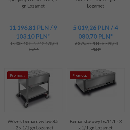
gn Lozamet
Lozamet
11 196,
81
PLN
/ 9
5 019,
26
PLN
/ 4
103,10
PLN*
080,70
PLN*
15 338,10 PLN / 12 470,00
6 875,70 PLN / 5 590,00
PLN*
PLN*
Promocja
Promocja
Wózek bemarowy bw.8.5
Bemar stołowy bs.11.1 - 3
- 2 x 1/1 gn Lozamet
x 1/1 gn Lozamet