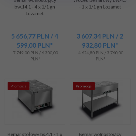
bw.14.1 - 4 x 1/1 gn
- 1 x 1/1 gn Lozamet
Lozamet
5 656,
77
PLN
/ 4
3 607,
34
PLN
/ 2
599,00
PLN*
932,80
PLN*
7 749,00 PLN / 6 300,00
4 624,80 PLN / 3 760,00
PLN*
PLN*
Promocja
Promocja
Bemar stołowy bs.4.1 - 1 x
Bemar wolnostojący