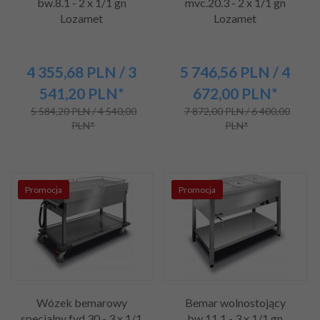
bw.8.1 - 2 x 1/1 gn
mvc.20.3 - 2 x 1/1 gn
Lozamet
Lozamet
4 355,
68
PLN
/ 3
5 746,
56
PLN
/ 4
541,20
PLN*
672,00
PLN*
5 584,20 PLN / 4 540,00
7 872,00 PLN / 6 400,00
PLN*
PLN*
Promocja
Promocja
Wózek bemarowy
Bemar wolnostojący
specjalny fvd.30 - 3 x 1/1
bw.11.1 - 3 x 1/1 gn