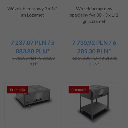
Wózek bemarowy 3 x 1/1
Wózek bemarowy
gn Lozamet
specjalny fva.30 - 3 x 1/1
gn Lozamet
7 237,
07
PLN
/ 5
7 730,
92
PLN
/ 6
883,80
PLN*
285,30
PLN*
9 913,80 PLN / 8 060,00
10 590,30 PLN / 8 610,00
PLN*
PLN*
Promocja
Promocja