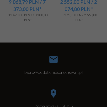
9 068,
79
PLN
/ 7
2 552,
00
PLN
/ 2
373,00
PLN*
074,80
PLN*
12 423,00 PLN / 10 100,00
3 271,80 PLN / 2 660,00
PLN*
PLN*
biuro@dodatkimasarskiezwm.pl
Romanowska 55E/55