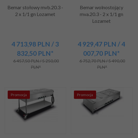
Bemar stołowy mvb.20.3 -
Bemar wolnostojący
2 x 1/1 gn Lozamet
mva.20.3 - 2 x 1/1 gn
Lozamet
4 713,
98
PLN
/ 3
4 929,
47
PLN
/ 4
832,50
PLN*
007,70
PLN*
6 457,50 PLN / 5 250,00
6 752,70 PLN / 5 490,00
PLN*
PLN*
Promocja
Promocja