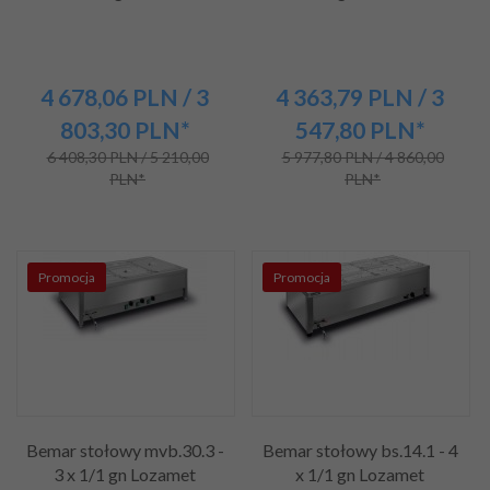
4 678,
06
PLN
/ 3
4 363,
79
PLN
/ 3
803,30
PLN*
547,80
PLN*
6 408,30 PLN / 5 210,00
5 977,80 PLN / 4 860,00
PLN*
PLN*
Promocja
Promocja
Bemar stołowy mvb.30.3 -
Bemar stołowy bs.14.1 - 4
3 x 1/1 gn Lozamet
x 1/1 gn Lozamet