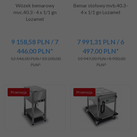
Wózek bemarowy
Bemar stołowy mvb.40.3 -
mvc.40.3 - 4 x 1/1 gn
4 x 1/1 gn Lozamet
Lozamet
9 158,
58
PLN
/ 7
7 991,
31
PLN
/ 6
446,00
PLN*
497,00
PLN*
12 546,00 PLN / 10 200,00
10 947,00 PLN / 8 900,00
PLN*
PLN*
Promocja
Promocja