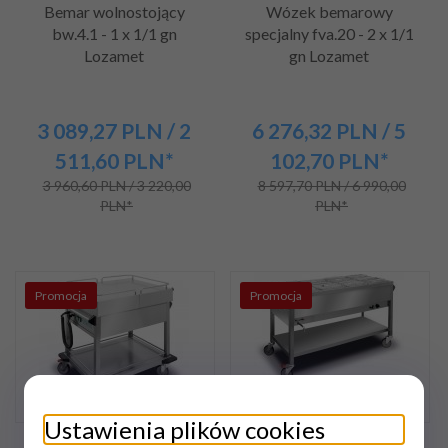
Bemar wolnostojący
Wózek bemarowy
bw.4.1 - 1 x 1/1 gn
specjalny fva.20 - 2 x 1/1
Lozamet
gn Lozamet
3 089,
27
PLN
/ 2
6 276,
32
PLN
/ 5
511,60
PLN*
102,70
PLN*
3 960,60 PLN / 3 220,00
8 597,70 PLN / 6 990,00
PLN*
PLN*
Promocja
Promocja
Ustawienia plików cookies