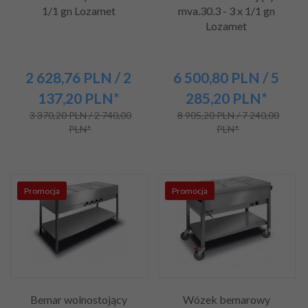
1/1 gn Lozamet
mva.30.3 - 3 x 1/1 gn
Lozamet
2 628,
76
PLN
/ 2
6 500,
80
PLN
/ 5
137,20
PLN*
285,20
PLN*
3 370,20 PLN / 2 740,00
8 905,20 PLN / 7 240,00
PLN*
PLN*
Promocja
Promocja
Bemar wolnostojący
Wózek bemarowy