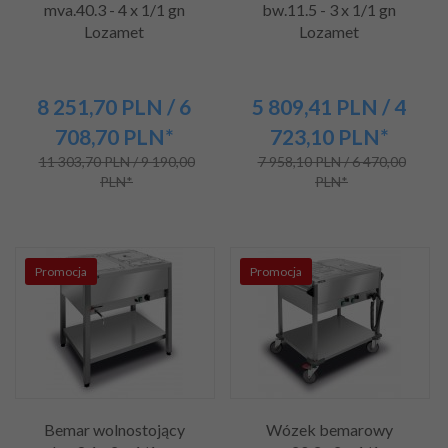
mva.40.3 - 4 x 1/1 gn
bw.11.5 - 3 x 1/1 gn
Lozamet
Lozamet
8 251,
70
PLN
/ 6
5 809,
41
PLN
/ 4
708,70
PLN*
723,10
PLN*
11 303,70 PLN / 9 190,00
7 958,10 PLN / 6 470,00
PLN*
PLN*
Promocja
Promocja
Bemar wolnostojący
Wózek bemarowy