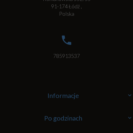
91-174
Łódź
,
Polska
785913537
Informacje
Po godzinach