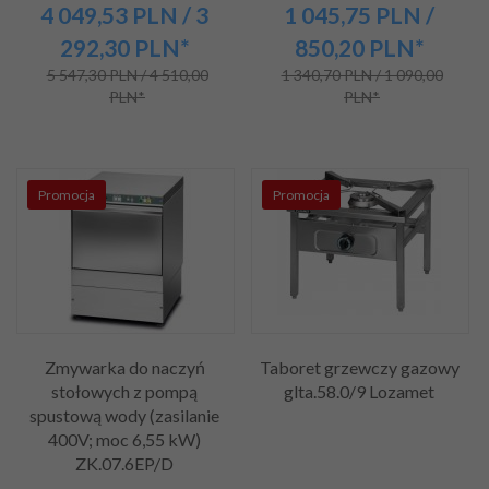
4 049,
53
PLN
/ 3
1 045,
75
PLN
/
292,30
PLN*
850,20
PLN*
5 547,30 PLN / 4 510,00
1 340,70 PLN / 1 090,00
PLN*
PLN*
Promocja
Promocja
Zmywarka do naczyń
Taboret grzewczy gazowy
stołowych z pompą
glta.58.0/9 Lozamet
spustową wody (zasilanie
400V; moc 6,55 kW)
ZK.07.6EP/D