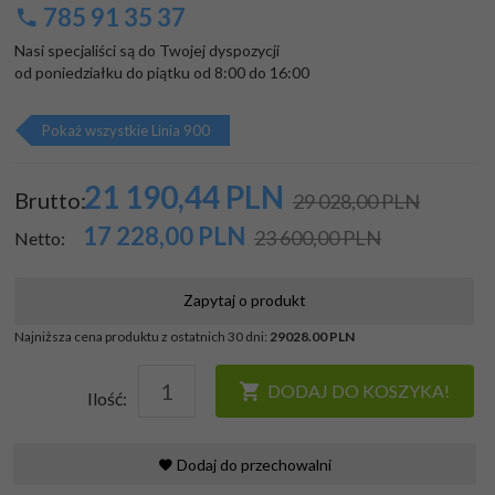
785 91 35 37
Nasi specjaliści są do Twojej dyspozycji

od poniedziałku do piątku od 8:00 do 16:00
Pokaż wszystkie Linia 900
21 190,
44
PLN
Brutto:
29 028,00 PLN
17 228,00
PLN
23 600,00 PLN
Netto:
Zapytaj o produkt
Najniższa cena produktu z ostatnich 30 dni:
29028.00 PLN
DODAJ DO KOSZYKA!
Ilość:
Dodaj do przechowalni