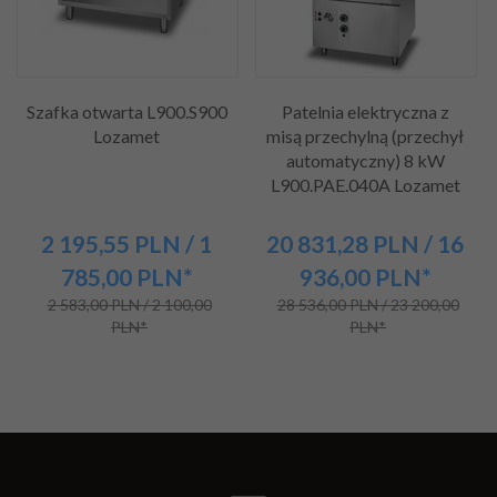
Szafka otwarta L900.S900
Patelnia elektryczna z
Lozamet
misą przechylną (przechył
automatyczny) 8 kW
L900.PAE.040A Lozamet
2 195,
55
PLN
/ 1
20 831,
28
PLN
/ 16
785,00
PLN*
936,00
PLN*
2 583,00 PLN / 2 100,00
28 536,00 PLN / 23 200,00
PLN*
PLN*