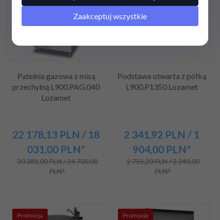
Zaakceptuj wszystkie
Patelnia gazowa z misą
Podstawa otwarta z półką
przechylną L900.PAG.040
L900.P1350 Lozamet
Lozamet
22 178,
13
PLN
/ 18
2 341,
92
PLN
/ 1
031,00
PLN*
904,00
PLN*
30 381,00 PLN / 24 700,00
2 755,20 PLN / 2 240,00
PLN*
PLN*
Promocja
Promocja