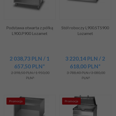
Podstawa otwarta z półką
Stół roboczy L900.STS900
L900.P900 Lozamet
Lozamet
2 038,
73
PLN
/ 1
3 220,
14
PLN
/ 2
657,50
PLN*
618,00
PLN*
2 398,50 PLN / 1 950,00
3 788,40 PLN / 3 080,00
PLN*
PLN*
Promocja
Promocja