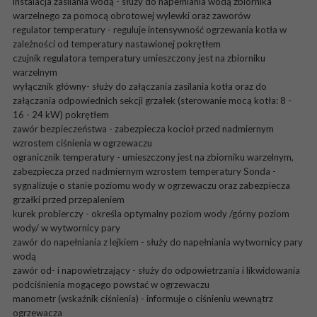
instalacja zasilania wodą - służy do napełniania wodą zbiornika
warzelnego za pomocą obrotowej wylewki oraz zaworów
regulator temperatury - reguluje intensywność ogrzewania kotła w
zależności od temperatury nastawionej pokrętłem
czujnik regulatora temperatury umieszczony jest na zbiorniku
warzelnym
wyłącznik główny- służy do załączania zasilania kotła oraz do
załączania odpowiednich sekcji grzałek (sterowanie mocą kotła: 8 -
16 - 24 kW) pokrętłem
zawór bezpieczeństwa - zabezpiecza kocioł przed nadmiernym
wzrostem ciśnienia w ogrzewaczu
ogranicznik temperatury - umieszczony jest na zbiorniku warzelnym,
zabezpiecza przed nadmiernym wzrostem temperatury Sonda -
sygnalizuje o stanie poziomu wody w ogrzewaczu oraz zabezpiecza
grzałki przed przepaleniem
kurek probierczy - określa optymalny poziom wody /górny poziom
wody/ w wytwornicy pary
zawór do napełniania z lejkiem - służy do napełniania wytwornicy pary
wodą
zawór od- i napowietrzający - służy do odpowietrzania i likwidowania
podciśnienia mogącego powstać w ogrzewaczu
manometr (wskaźnik ciśnienia) - informuje o ciśnieniu wewnątrz
ogrzewacza