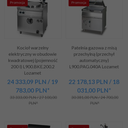
Promocja
Promocja
Kocioł warzelny
Patelnia gazowa z misą
elektryczny w obudowie
przechylną (przechył
kwadratowej (pojemność
automatyczny)
200 l) L900.BKE.200.2
L900.PAG.040A Lozamet
Lozamet
24 333,
09
PLN
/ 19
22 178,
13
PLN
/ 18
783,00
PLN*
031,00
PLN*
33 333,00 PLN / 27 100,00
30 381,00 PLN / 24 700,00
PLN*
PLN*