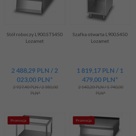
Stół roboczy L900.STS450
Szafka otwarta L900.S450
Lozamet
Lozamet
2 488,
29
PLN
/ 2
1 819,
17
PLN
/ 1
023,00
PLN*
479,00
PLN*
2 927,40 PLN / 2 380,00
2 140,20 PLN / 1 740,00
PLN*
PLN*
Promocja
Promocja