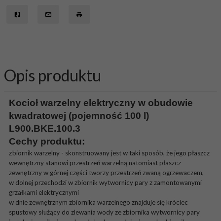
Opis produktu
Kocioł warzelny elektryczny w obudowie
kwadratowej (pojemność 100 l)
L900.BKE.100.3
Cechy produktu:
biornik warzelny - skonstruowany jest w taki sposób, że jego płaszcz
z
wewnętrzny stanowi przestrzeń warzelną natomiast płaszcz
zewnętrzny w górnej części tworzy przestrzeń zwaną ogrzewaczem,
w dolnej przechodzi w zbiornik wytwornicy pary z zamontowanymi
grzałkami elektrycznymi
w dnie zewnętrznym zbiornika warzelnego znajduje się króciec
spustowy służący do zlewania wody ze zbiornika wytwornicy pary