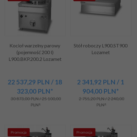
Kocioł warzelny parowy
Stół roboczy L900.ST900
(pojemność 200 l)
Lozamet
L900.BKP.200.2 Lozamet
22 537,
29
PLN
/ 18
2 341,
92
PLN
/ 1
323,00
PLN*
904,00
PLN*
30 873,00 PLN / 25 100,00
2 755,20 PLN / 2 240,00
PLN*
PLN*
Promocja
Promocja