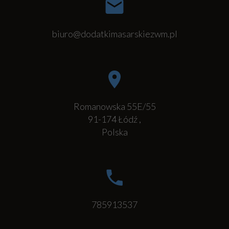
biuro@dodatkimasarskiezwm.pl
Romanowska 55E/55
91-174
Łódź
,
Polska
785913537