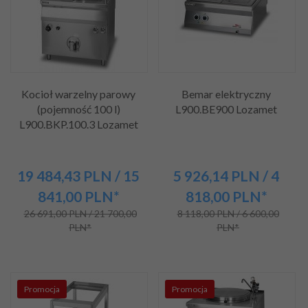
Kocioł warzelny parowy
Bemar elektryczny
(pojemność 100 l)
L900.BE900 Lozamet
L900.BKP.100.3 Lozamet
19 484,
43
PLN
/ 15
5 926,
14
PLN
/ 4
841,00
PLN*
818,00
PLN*
26 691,00 PLN / 21 700,00
8 118,00 PLN / 6 600,00
PLN*
PLN*
Promocja
Promocja