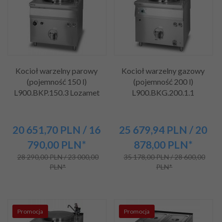
Kocioł warzelny parowy
Kocioł warzelny gazowy
(pojemność 150 l)
(pojemność 200 l)
L900.BKP.150.3 Lozamet
L900.BKG.200.1.1
20 651,
70
PLN
/ 16
25 679,
94
PLN
/ 20
790,00
PLN*
878,00
PLN*
28 290,00 PLN / 23 000,00
35 178,00 PLN / 28 600,00
PLN*
PLN*
Promocja
Promocja