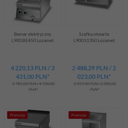
Bemar elektryczny
Szafka otwarta
L900.BE450 Lozamet
L900.S1350 Lozamet
4 220,
13
PLN
/ 3
2 488,
29
PLN
/ 2
431,00
PLN*
023,00
PLN*
5 781,00 PLN / 4 700,00
2 927,40 PLN / 2 380,00
PLN*
PLN*
Promocja
Promocja