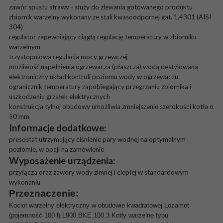
zawór spustu strawy - służy do zlewania gotowanego produktu
zbiornik warzelny wykonany ze stali kwasoodpornej gat. 1.4301 (AISI
304)
regulator zapewniający ciągłą regulację temperatury w zbiorniku
warzelnym
trzystopniowa regulacja mocy grzewczej
możliwość napełnienia ogrzewacza (płaszcza) wodą destylowaną
elektroniczny układ kontroli poziomu wody w ogrzewaczu
ogranicznik temperatury zapobiegający przegrzaniu zbiornika i
uszkodzeniu grzałek elektrycznych
konstrukcja tylnej obudowy umożliwia zmniejszenie szerokości kotła o
50 mm
Informacje dodatkowe:
presostat utrzymujący ciśnienie pary wodnej na optymalnym
poziomie, w opcji na zamówienie
Wyposażenie urządzenia:
przyłącza oraz zawory wody zimnej i ciepłej w standardowym
wykonaniu
Przeznaczenie:
Kocioł warzelny elektryczny w obudowie kwadratowej Lozamet
(pojemność 100 l) L900.BKE.100.3 Kotły warzelne typu