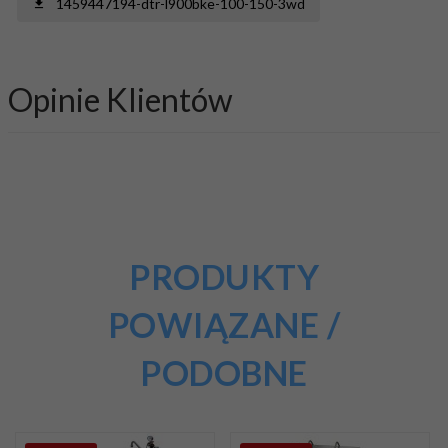
1459447194-dtr-l900bke-100-150-3wd
Opinie Klientów
PRODUKTY
POWIĄZANE /
PODOBNE