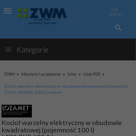
0
szt.
0.00
PLN
Kategorie
ZWM
Maszyny i urządzenia
Linie
Linia 900
Kocioł warzelny elektryczny w obudowie kwadratowej (pojemność
100 l) L900.BKE.100.3 Lozamet
Kocioł warzelny elektryczny w obudowie
kwadratowej (pojemność 100 l)