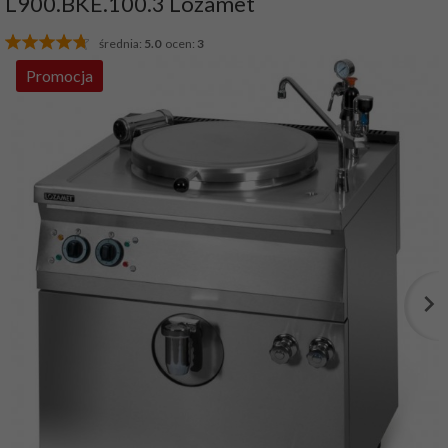
L900.BKE.100.3 Lozamet
średnia:
5.0
ocen:
3
Promocja