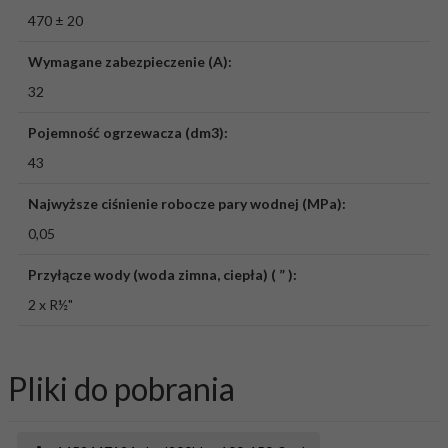
470 ± 20
Wymagane zabezpieczenie (A):
32
Pojemność ogrzewacza (dm3):
43
Najwyższe ciśnienie robocze pary wodnej (MPa):
0,05
Przyłącze wody (woda zimna, ciepła) ( ” ):
2 x R½"
Pliki do pobrania