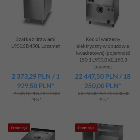
Szafka z drzwiami
Kocioł warzelny
L900.SD450L Lozamet
elektryczny w obudowie
kwadratowej (pojemność
150 l) L900.BKE.150.3
Lozamet
2 373,
29
PLN
/ 1
22 447,
50
PLN
/ 18
929,50
PLN*
250,00
PLN*
2 792,10 PLN / 2 270,00
30 750,00 PLN / 25 000,00
PLN*
PLN*
Promocja
Promocja