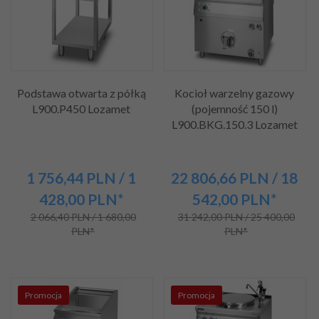
Podstawa otwarta z półką
Kocioł warzelny gazowy
L900.P450 Lozamet
(pojemność 150 l)
L900.BKG.150.3 Lozamet
1 756,
44
PLN
/ 1
22 806,
66
PLN
/ 18
428,00
PLN*
542,00
PLN*
2 066,40 PLN / 1 680,00
31 242,00 PLN / 25 400,00
PLN*
PLN*
Promocja
Promocja