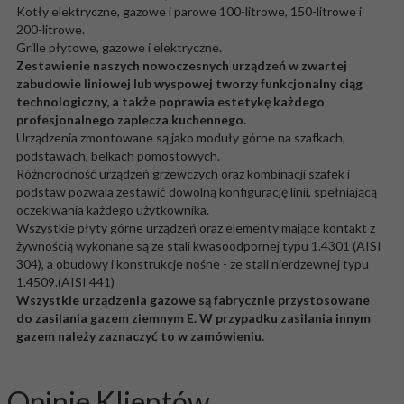
Kotły elektryczne, gazowe i parowe 100-litrowe, 150-litrowe i
200-litrowe.
Grille płytowe, gazowe i elektryczne.
Zestawienie naszych nowoczesnych urządzeń w zwartej
zabudowie liniowej lub wyspowej tworzy funkcjonalny ciąg
technologiczny, a także poprawia estetykę każdego
profesjonaln
ego zaplecza kuchennego.
Urządzenia zmontowane są jako moduły górne na szafkach,
podstawach, belkach pomostowych.
Różnorodność urządzeń grzewczych oraz kombinacji szafek i
podstaw pozwala zestawić dowolną konfigurację linii, spełniającą
oczekiwania każdego użytkownika.
Wszystkie płyty górne urządzeń oraz elementy mające kontakt z
żywnością wykonane są ze stali kwasoodpornej typu 1.4301 (AISI
304), a obudowy i konstrukcje nośne - ze stali nierdzewnej typu
1.4509.(AISI 441)
Wszystkie urządzenia gazowe są fabrycznie przystosowane
do zasilania gazem ziemnym E. W przypadku zasilania innym
gazem należy zaznaczyć to w zamówieniu.
Opinie Klientów