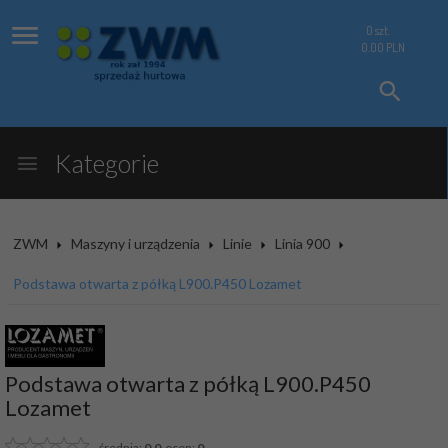
0
szt.
0.00
PLN
Kategorie
ZWM
Maszyny i urządzenia
Linie
Linia 900
Podstawa otwarta z półką L900.P450 Lozamet
Podstawa otwarta z półką L900.P450
Lozamet
średnia:
0.0
ocen:
0