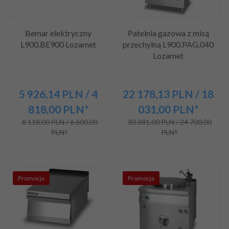
Bemar elektryczny
Patelnia gazowa z misą
L900.BE900 Lozamet
przechylną L900.PAG.040
Lozamet
5 926,
14
PLN
/ 4
22 178,
13
PLN
/ 18
818,00
PLN*
031,00
PLN*
8 118,00 PLN / 6 600,00
30 381,00 PLN / 24 700,00
PLN*
PLN*
Promocja
Promocja