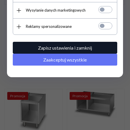
Wysyłanie danych marketingowych
Kocioł warzelny
Patelnia gazowa z misą
elektryczny w obudowie
przechylną (przechył
kwadratowej (pojemność
automatyczny)
Reklamy spersonalizowane
100 l) L900.BKE.100.3
L900.PAG.040A Lozamet
Lozamet
21 190,
44
PLN
/ 17
22 178,
13
PLN
/ 18
Zapisz ustawienia i zamknij
228,00
PLN*
031,00
PLN*
Zaakceptuj wszystkie
29 028,00 PLN / 23 600,00
30 381,00 PLN / 24 700,00
PLN*
PLN*
Promocja
Promocja