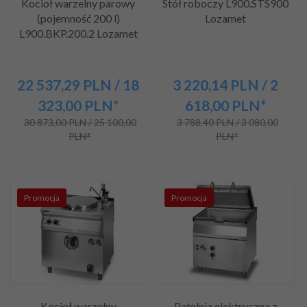
Kocioł warzelny parowy
Stół roboczy L900.STS900
(pojemność 200 l)
Lozamet
L900.BKP.200.2 Lozamet
22 537,
29
PLN
/ 18
3 220,
14
PLN
/ 2
323,00
PLN*
618,00
PLN*
30 873,00 PLN / 25 100,00
3 788,40 PLN / 3 080,00
PLN*
PLN*
Promocja
Promocja
Kocioł warzelny
Patelnia elektryczna z