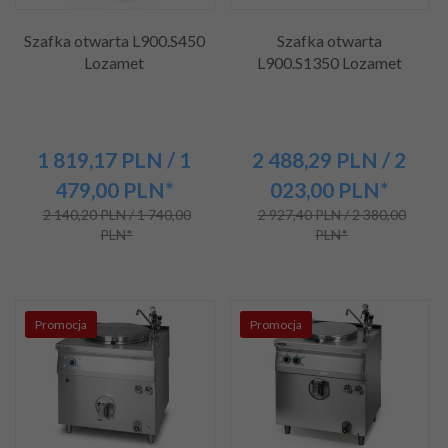
Szafka otwarta L900.S450
Szafka otwarta
Lozamet
L900.S1350 Lozamet
1 819,
17
PLN
/ 1
2 488,
29
PLN
/ 2
479,00
PLN*
023,00
PLN*
2 140,20 PLN / 1 740,00
2 927,40 PLN / 2 380,00
PLN*
PLN*
Promocja
Promocja