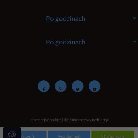
Po godzinach
Po godzinach
Informacja o cookies
|
sklep internetowy
RedCart.pl
Zadzwoń
Wiadomość
Do koszyka