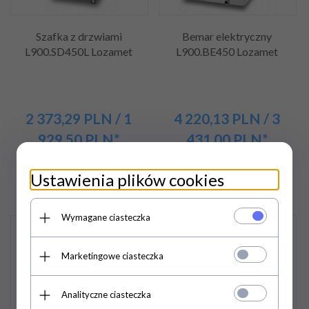
Szafka z drzwiami
Bemar elektryczny
L900.SD450L Lozamet
L900.BE450 Lozamet
2 373,
29
PLN
/ 1
4 220,
13
PLN
/ 3
929,50
PLN*
431,00
PLN*
2 792,10 PLN / 2 270,00
5 781,00 PLN / 4 700,00
PLN*
PLN*
Ustawienia plików cookies
Wymagane ciasteczka
Promocja
Promocja
Marketingowe ciasteczka
Analityczne ciasteczka