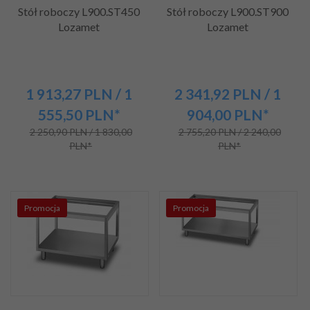
Stół roboczy L900.ST450
Stół roboczy L900.ST900
Lozamet
Lozamet
1 913,
27
PLN
/ 1
2 341,
92
PLN
/ 1
555,50
PLN*
904,00
PLN*
2 250,90 PLN / 1 830,00
2 755,20 PLN / 2 240,00
PLN*
PLN*
Promocja
Promocja