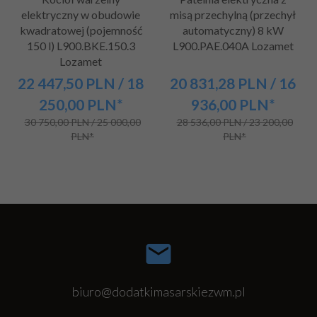
elektryczny w obudowie
misą przechylną (przechył
kwadratowej (pojemność
automatyczny) 8 kW
150 l) L900.BKE.150.3
L900.PAE.040A Lozamet
Lozamet
22 447,
50
PLN
/ 18
20 831,
28
PLN
/ 16
250,00
PLN*
936,00
PLN*
30 750,00 PLN / 25 000,00
28 536,00 PLN / 23 200,00
PLN*
PLN*
biuro@dodatkimasarskiezwm.pl