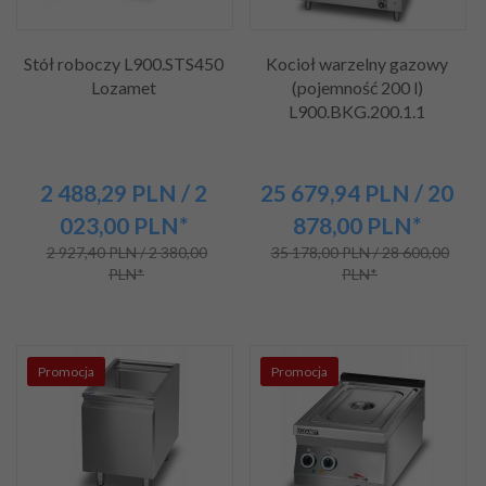
Stół roboczy L900.STS450
Kocioł warzelny gazowy
Lozamet
(pojemność 200 l)
L900.BKG.200.1.1
2 488,
29
PLN
/ 2
25 679,
94
PLN
/ 20
023,00
PLN*
878,00
PLN*
2 927,40 PLN / 2 380,00
35 178,00 PLN / 28 600,00
PLN*
PLN*
Promocja
Promocja