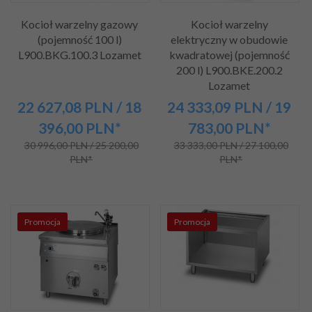
Kocioł warzelny gazowy
Kocioł warzelny
(pojemność 100 l)
elektryczny w obudowie
L900.BKG.100.3 Lozamet
kwadratowej (pojemność
200 l) L900.BKE.200.2
Lozamet
22 627,
08
PLN
/ 18
24 333,
09
PLN
/ 19
396,00
PLN*
783,00
PLN*
30 996,00 PLN / 25 200,00
33 333,00 PLN / 27 100,00
PLN*
PLN*
Promocja
Promocja