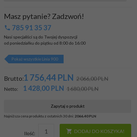
Masz pytanie? Zadzwoń!
785 91 35 37
Nasi specjaliści są do Twojej dyspozycji

od poniedziałku do piątku od 8:00 do 16:00
Pokaż wszystkie Linia 900
1 756,
44
PLN
Brutto:
2 066,00 PLN
1 428,00
PLN
1 680,00 PLN
Netto:
Zapytaj o produkt
Najniższa cena produktu z ostatnich 30 dni:
2066.40 PLN
DODAJ DO KOSZYKA!
Ilość: