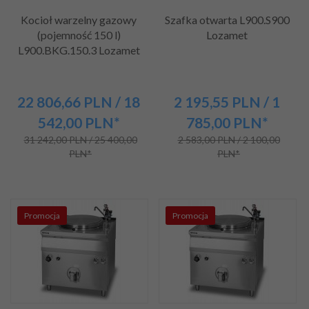
Kocioł warzelny gazowy
Szafka otwarta L900.S900
(pojemność 150 l)
Lozamet
L900.BKG.150.3 Lozamet
22 806,
66
PLN
/ 18
2 195,
55
PLN
/ 1
542,00
PLN*
785,00
PLN*
31 242,00 PLN / 25 400,00
2 583,00 PLN / 2 100,00
PLN*
PLN*
Promocja
Promocja