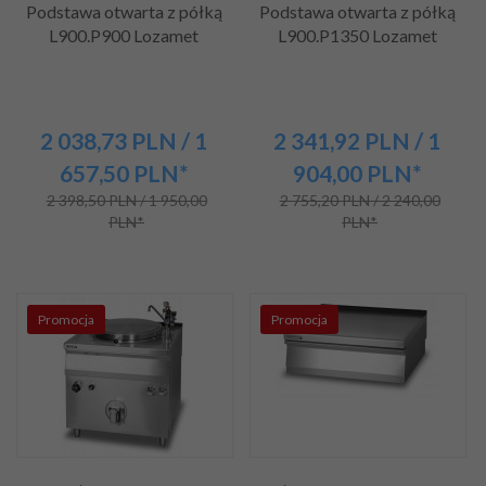
Podstawa otwarta z półką
Podstawa otwarta z półką
L900.P900 Lozamet
L900.P1350 Lozamet
2 038,
73
PLN
/ 1
2 341,
92
PLN
/ 1
657,50
PLN*
904,00
PLN*
2 398,50 PLN / 1 950,00
2 755,20 PLN / 2 240,00
PLN*
PLN*
Promocja
Promocja