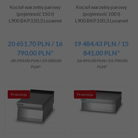
Kocioł warzelny parowy
Kocioł warzelny parowy
(pojemność 150 l)
(pojemność 100 l)
L900.BKP.150.3 Lozamet
L900.BKP.100.3 Lozamet
20 651,
70
PLN
/ 16
19 484,
43
PLN
/ 15
790,00
PLN*
841,00
PLN*
28 290,00 PLN / 23 000,00
26 691,00 PLN / 21 700,00
PLN*
PLN*
Promocja
Promocja