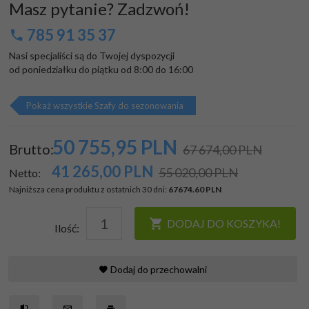
Masz pytanie? Zadzwoń!
785 91 35 37
Nasi specjaliści są do Twojej dyspozycji

od poniedziałku do piątku od 8:00 do 16:00
Pokaż wszystkie Szafy do sezonowania
50 755,
95
PLN
Brutto:
67 674,00 PLN
41 265,00
PLN
55 020,00 PLN
Netto:
Najniższa cena produktu z ostatnich 30 dni:
67674.60 PLN
DODAJ DO KOSZYKA!
Ilość:
Dodaj do przechowalni