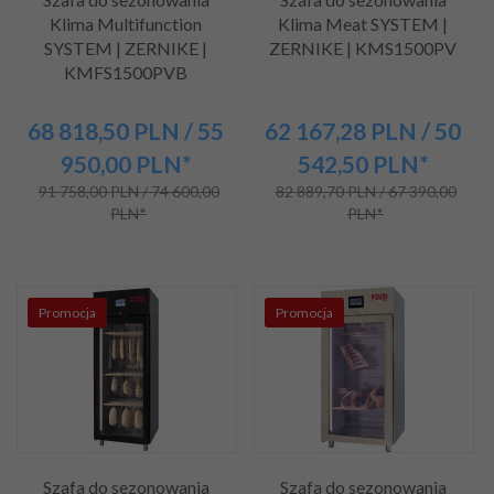
Klima Multifunction
Klima Meat SYSTEM |
SYSTEM | ZERNIKE |
ZERNIKE | KMS1500PV
KMFS1500PVB
68 818,
50
PLN
/ 55
62 167,
28
PLN
/ 50
950,00
PLN*
542,50
PLN*
91 758,00 PLN / 74 600,00
82 889,70 PLN / 67 390,00
PLN*
PLN*
Promocja
Promocja
Szafa do sezonowania
Szafa do sezonowania