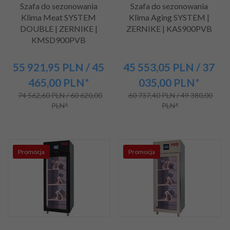
Szafa do sezonowania
Szafa do sezonowania
Klima Meat SYSTEM
Klima Aging SYSTEM |
DOUBLE | ZERNIKE |
ZERNIKE | KAS900PVB
KMSD900PVB
55 921,
95
PLN
/ 45
45 553,
05
PLN
/ 37
465,00
PLN*
035,00
PLN*
74 562,60 PLN / 60 620,00
60 737,40 PLN / 49 380,00
PLN*
PLN*
Promocja
Promocja