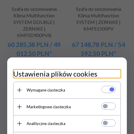
Szafa do sezonowania
Szafa do sezonowania
Klima Multifunction
Klima Multifunction
SYSTEM DOUBLE |
SYSTEM | ZERNIKE |
ZERNIKE |
KMFS1500PV
KMFSD900PVB
60 285,
38
PLN
/ 49
67 148,
78
PLN
/ 54
012,50
PLN*
592,50
PLN*
80 380,50 PLN / 65 350,00
89 531,70 PLN / 72 790,00
PLN*
PLN*
Ustawienia plików cookies
Wymagane ciasteczka
Promocja
Promocja
Marketingowe ciasteczka
Analityczne ciasteczka