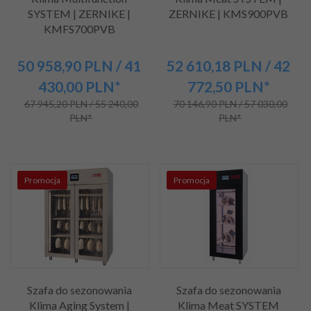
SYSTEM | ZERNIKE |
ZERNIKE | KMS900PVB
KMFS700PVB
50 958,
90
PLN
/ 41
52 610,
18
PLN
/ 42
430,00
PLN*
772,50
PLN*
67 945,20 PLN / 55 240,00
70 146,90 PLN / 57 030,00
PLN*
PLN*
Promocja
Promocja
Szafa do sezonowania
Szafa do sezonowania
Klima Aging System |
Klima Meat SYSTEM