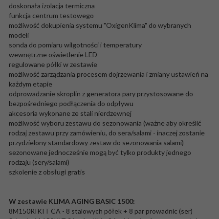
doskonała izolacja termiczna
funkcja centrum testowego
możliwość dokupienia systemu "OxigenKlima" do wybranych
modeli
sonda do pomiaru wilgotności i temperatury
wewnętrzne oświetlenie LED
regulowane półki w zestawie
możliwość zarządzania procesem dojrzewania i zmiany ustawień na
każdym etapie
odprowadzanie skroplin z generatora pary przystosowane do
bezpośredniego podłączenia do odpływu
akcesoria wykonane ze stali nierdzewnej
możliwość wyboru zestawu do sezonowania (ważne aby określić
rodzaj zestawu przy zamówieniu, do sera/salami - inaczej zostanie
przydzielony standardowy zestaw do sezonowania salami)
sezonowane jednocześnie mogą być tylko produkty jednego
rodzaju (sery/salami)
szkolenie z obsługi gratis
W zestawie KLIMA AGING BASIC 1500:
8M150RIKIT CA - 8 stalowych półek + 8 par prowadnic (ser)