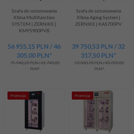
Szafa do sezonowania
Szafa do sezonowania
Klima Multifunction
Klima Aging System |
SYSTEM | ZERNIKE |
ZERNIKE | KAS700PV
KMFS900PVB
56 955,
15
PLN
/ 46
39 750,
53
PLN
/ 32
305,00
PLN*
317,50
PLN*
75 940,20 PLN / 61 740,00
53 000,70 PLN / 43 090,00
PLN*
PLN*
Promocja
Promocja