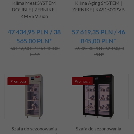
Klima Meat SYSTEM
Klima Aging SYSTEM |
DOUBLE | ZERNIKE |
ZERNIKE | KAS1500PVB
KMVS Vision
47 434,
95
PLN
/ 38
57 619,
35
PLN
/ 46
565,00
PLN*
845,00
PLN*
63 246,60 PLN / 51 420,00
76 825,80 PLN / 62 460,00
PLN*
PLN*
Promocja
Promocja
Szafa do sezonowania
Szafa do sezonowania