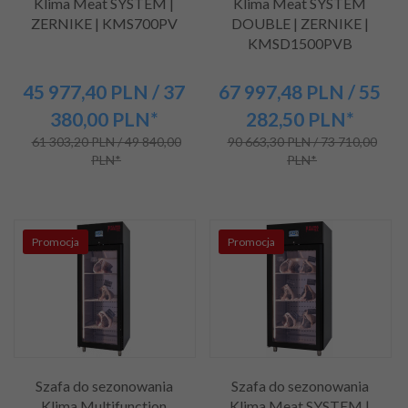
Klima Meat SYSTEM |
Klima Meat SYSTEM
ZERNIKE | KMS700PV
DOUBLE | ZERNIKE |
KMSD1500PVB
45 977,
40
PLN
/ 37
67 997,
48
PLN
/ 55
380,00
PLN*
282,50
PLN*
61 303,20 PLN / 49 840,00
90 663,30 PLN / 73 710,00
PLN*
PLN*
Promocja
Promocja
Szafa do sezonowania
Szafa do sezonowania
Klima Multifunction
Klima Meat SYSTEM |