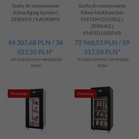
Szafa do sezonowania
Szafa do sezonowania
Klima Aging System |
Klima Multifunction
ZERNIKE | KAS900PV
SYSTEM DOUBLE |
ZERNIKE |
KMFSD1500PVB
44 307,
68
PLN
/ 36
72 960,
53
PLN
/ 59
022,50
PLN*
317,50
PLN*
59 076,90 PLN / 48 030,00
97 280,70 PLN / 79 090,00
PLN*
PLN*
Promocja
Promocja