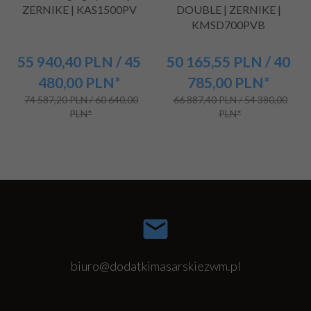
ZERNIKE | KAS1500PV
DOUBLE | ZERNIKE |
KMSD700PVB
55 940,
40
PLN
/ 45
50 165,
55
PLN
/ 40
480,00
PLN*
785,00
PLN*
74 587,20 PLN / 60 640,00
66 887,40 PLN / 54 380,00
PLN*
PLN*
biuro@dodatkimasarskiezwm.pl