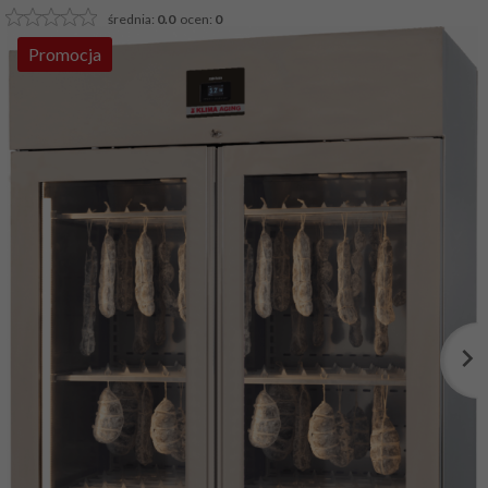
średnia:
0.0
ocen:
0
Promocja