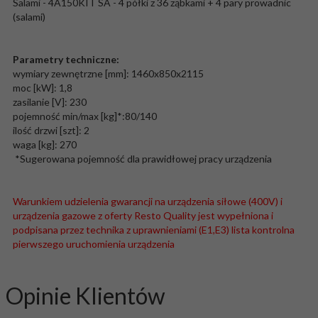
Salami - 4A150KIT SA - 4 półki z 36 ząbkami + 4 pary prowadnic
(salami)
Parametry techniczne:
wymiary zewnętrzne [mm]: 1460x850x2115
moc [kW]: 1,8
zasilanie [V]: 230
pojemność min/max [kg]*:80/140
ilość drzwi [szt]: 2
waga [kg]: 270
*Sugerowana pojemność dla prawidłowej pracy urządzenia
Warunkiem udzielenia gwarancji na urządzenia siłowe (400V) i
urządzenia gazowe z oferty Resto Quality jest wypełniona i
podpisana przez technika z uprawnieniami (E1,E3) lista kontrolna
pierwszego uruchomienia urządzenia
Opinie Klientów