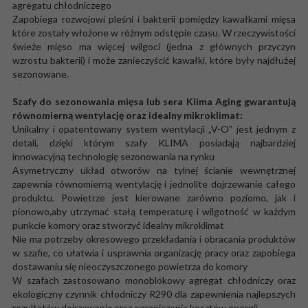
agregatu chłodniczego
Zapobiega rozwojowi pleśni i bakterii pomiędzy kawałkami mięsa
które zostały włożone w różnym odstępie czasu. W rzeczywistości
świeże mięso ma więcej wilgoci (jedna z głównych przyczyn
wzrostu bakterii) i może zanieczyścić kawałki, które były najdłużej
sezonowane.
Szafy do sezonowania mięsa lub sera Klima Aging gwarantują
równomierną wentylację oraz idealny mikroklimat:
Unikalny i opatentowany system wentylacji „V-O” jest jednym z
detali, dzięki którym szafy KLIMA posiadają najbardziej
innowacyjną technologię sezonowania na rynku
Asymetryczny układ otworów na tylnej ścianie wewnętrznej
zapewnia równomierną wentylację i jednolite dojrzewanie całego
produktu. Powietrze jest kierowane zarówno poziomo, jak i
pionowo,aby utrzymać stałą temperaturę i wilgotność w każdym
punkcie komory oraz stworzyć idealny mikroklimat
Nie ma potrzeby okresowego przekładania i obracania produktów
w szafie, co ułatwia i usprawnia organizację pracy oraz zapobiega
dostawaniu się nieoczyszczonego powietrza do komory
W szafach zastosowano monoblokowy agregat chłodniczy oraz
ekologiczny czynnik chłodniczy R290 dla zapewnienia najlepszych
rezultatów dojrzewania oraz ograniczenia kosztów energii