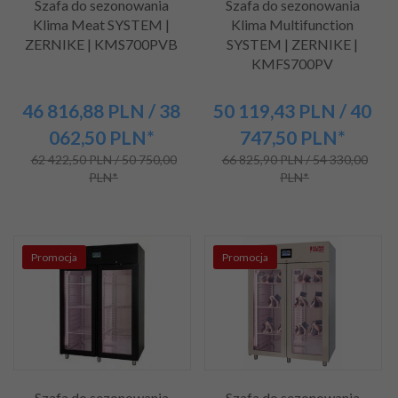
Szafa do sezonowania
Szafa do sezonowania
Klima Meat SYSTEM |
Klima Multifunction
ZERNIKE | KMS700PVB
SYSTEM | ZERNIKE |
KMFS700PV
46 816,
88
PLN
/ 38
50 119,
43
PLN
/ 40
062,50
PLN*
747,50
PLN*
62 422,50 PLN / 50 750,00
66 825,90 PLN / 54 330,00
PLN*
PLN*
Promocja
Promocja
Szafa do sezonowania
Szafa do sezonowania