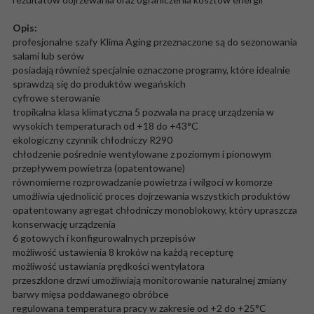
Opis:
profesjonalne szafy Klima Aging przeznaczone są do sezonowania
salami lub serów
posiadają również specjalnie oznaczone programy, które idealnie
sprawdzą się do produktów wegańskich
cyfrowe sterowanie
tropikalna klasa klimatyczna 5 pozwala na pracę urządzenia w
wysokich temperaturach od +18 do +43°C
ekologiczny czynnik chłodniczy R290
chłodzenie pośrednie wentylowane z poziomym i pionowym
przepływem powietrza (opatentowane)
równomierne rozprowadzanie powietrza i wilgoci w komorze
umożliwia ujednolicić proces dojrzewania wszystkich produktów
opatentowany agregat chłodniczy monoblokowy, który upraszcza
konserwację urządzenia
6 gotowych i konfigurowalnych przepisów
możliwość ustawienia 8 kroków na każdą recepturę
możliwość ustawiania prędkości wentylatora
przeszklone drzwi umożliwiają monitorowanie naturalnej zmiany
barwy mięsa poddawanego obróbce
regulowana temperatura pracy w zakresie od +2 do +25°C