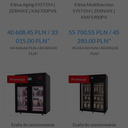
Klima Aging SYSTEM |
Klima Multifunction
ZERNIKE | KAS700PVB
SYSTEM | ZERNIKE |
KMFS900PV
40 608,
45
PLN
/ 33
55 700,
55
PLN
/ 45
015,00
PLN*
285,00
PLN*
54 144,60 PLN / 44 020,00
74 267,40 PLN / 60 380,00
PLN*
PLN*
Promocja
Promocja
Szafa do sezonowania
Szafa do sezonowania