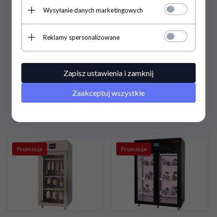
Wysyłanie danych marketingowych
Szafa do sezonowania
Szafa do sezonowania
Klima Meat SYSTEM |
Klima Meat SYSTEM |
ZERNIKE | KMS900PV
ZERNIKE | KMS1500PVB
Reklamy spersonalizowane
51 355,
58
PLN
/ 41
63 809,
33
PLN
/ 51
Zapisz ustawienia i zamknij
752,50
PLN*
877,50
PLN*
Zaakceptuj wszystkie
68 474,10 PLN / 55 670,00
85 079,10 PLN / 69 170,00
PLN*
PLN*
Promocja
Promocja