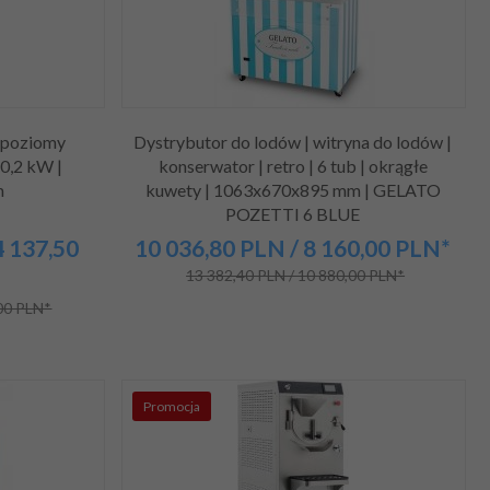
| poziomy
Dystrybutor do lodów | witryna do lodów |
10,2 kW |
konserwator | retro | 6 tub | okrągłe
m
kuwety | 1063x670x895 mm | GELATO
POZETTI 6 BLUE
4 137,50
10 036,
80
PLN
/ 8 160,00
PLN*
13 382,40 PLN / 10 880,00 PLN*
,00 PLN*
Promocja