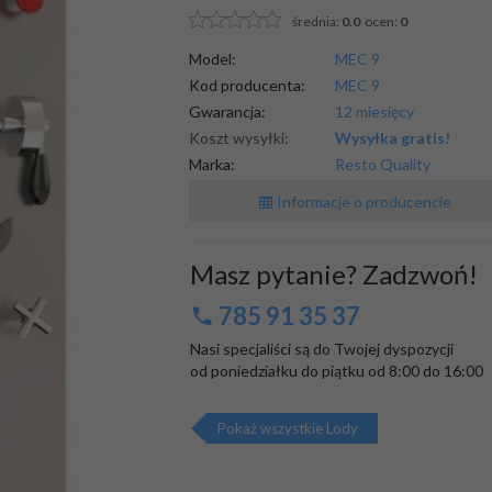
średnia:
0.0
ocen:
0
Model:
MEC 9
Kod producenta:
MEC 9
Gwarancja:
12 miesięcy
Koszt wysyłki:
Wysyłka gratis!
Marka:
Resto Quality
Informacje o producencie
Masz pytanie? Zadzwoń!
785 91 35 37
Nasi specjaliści są do Twojej dyspozycji

od poniedziałku do piątku od 8:00 do 16:00
Pokaż wszystkie Lody