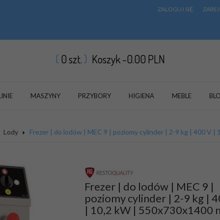
ZALOGUJ SIĘ
ZAREJ
0
szt.
Koszyk -
0.00
PLN
LINIE
MASZYNY
PRZYBORY
HIGIENA
MEBLE
BL
Lody
Frezer | do lodów | MEC 9 | poziomy cylinder | 2-9 kg | 400 V
Frezer | do lodów | MEC 9 |
poziomy cylinder | 2-9 kg | 
| 10,2 kW | 550x730x1400