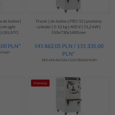
a do lodów |
Frezer | do lodów | PRO 12 | poziomy
 | okrągłe
cylinder | 2-12 kg | 400 V | 11,2 kW |
 | GELATO
550x730x1400 mm
E
,00
PLN*
141 862,
05
PLN
/ 115 335,00
0 PLN*
PLN*
189 149,40 PLN / 153 780,00 PLN*
Promocja