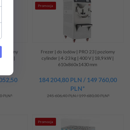
Promocja
| poziomy
Frezer | do lodów | PRO 23 | poziomy
 4,7 kW |
cylinder | 4-23 kg | 400 V | 18,9 kW |
m
610x860x1430 mm
 052,50
184 204,
80
PLN
/ 149 760,00
PLN*
00 PLN*
245 606,40 PLN / 199 680,00 PLN*
Promocja