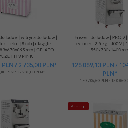
do lodów | witryna do lodów |
Frezer | do lodów | PRO 9 
r | retro | 8 tub | okrągłe
cylinder | 2-9 kg | 400 V | 
1283x670x895 mm | GELATO
550x730x1400 m
POZETTI 8 PINK
5
PLN
/ 9 735,00
PLN*
128 089,
13
PLN
/ 10
,40 PLN / 12 980,00 PLN*
PLN*
170 785,50 PLN / 138 850
Promocja