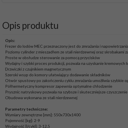
Opis produktu
Opis:
Frezer do lodów MEC przeznaczony jest do zmrażania i napowietrzani
Poziomy cylinder z mieszadłem ze stali nierdzewnej oraz skrobakami 
Proste w obsłudze sterowanie za pomocą przycisków
Wydajny i szybki proces produkcji, pozwala na uzyskanie kremowych 
Drzwiczki z czujnikiem magnetycznym
Szeroki wsyp do komory ułatwiający dodawanie składników
Otwór spustowy po zakończeniu cyklu zmrażania umożliwia szybkie opr
Półhermetyczny kompresor zapewnia optymalne chłodzenie
Prysznic natryskowy pozwala na szybsze i skuteczniejsze czyszczeni
Obudowa wykonana ze stali nierdzewnej
Parametry techniczne:
Wymiary zewnętrzne [mm]: 550x730x1400
Pojemność [kg]: 2-9
Wydajność [l/cykl]: 3-12,5