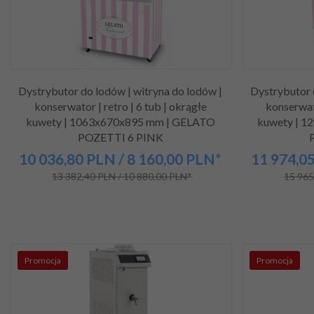
Dystrybutor do lodów | witryna do lodów |
Dystrybutor 
konserwator | retro | 6 tub | okrągłe
konserwato
kuwety | 1063x670x895 mm | GELATO
kuwety | 
POZETTI 6 PINK
10 036,
80
PLN
/ 8 160,00
PLN*
11 974,
0
13 382,40 PLN / 10 880,00 PLN*
15 965
Promocja
Promocja