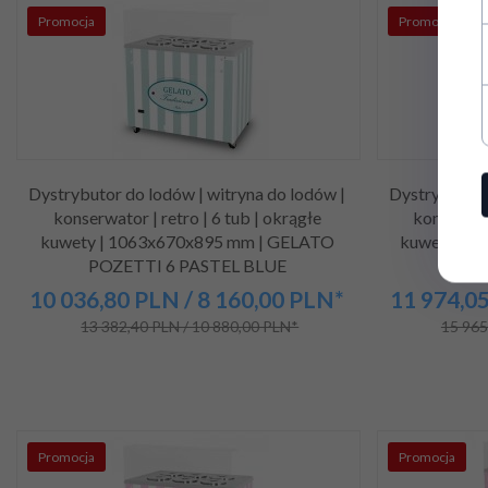
Promocja
Promocja
Dystrybutor do lodów | witryna do lodów |
Dystrybutor 
konserwator | retro | 6 tub | okrągłe
konserwato
kuwety | 1063x670x895 mm | GELATO
kuwety | 
POZETTI 6 PASTEL BLUE
10 036,
80
PLN
/ 8 160,00
PLN*
11 974,
0
13 382,40 PLN / 10 880,00 PLN*
15 965
Promocja
Promocja