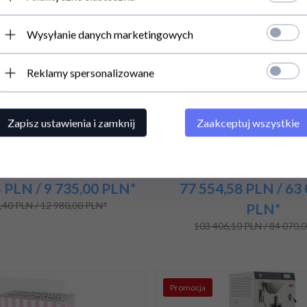
Promocja
Wysyłanie danych marketingowych
Reklamy spersonalizowane
do lodów | witryna do lodów |
Frezer | do lodów | MEC 5 
Zapisz ustawienia i zamknij
Zaakceptuj wszystkie
r | retro | 8 tub | okrągłe
cylinder | 2-7 kg | 400 V |
1283x670x895 mm | GELATO
550x620x1400 m
POZETTI 8 BLUE
5
PLN
/ 9 735,00
PLN*
77 554,
58
PLN
/ 63
,40 PLN / 12 980,00 PLN*
PLN*
103 406,10 PLN / 84 070,
Promocja