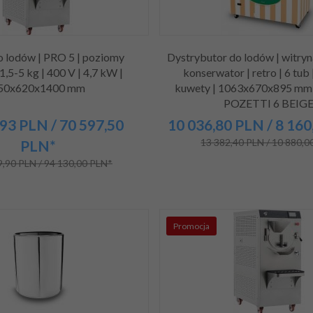
do lodów | PRO 5 | poziomy
Dystrybutor do lodów | witryn
 1,5-5 kg | 400 V | 4,7 kW |
konserwator | retro | 6 tub
50x620x1400 mm
kuwety | 1063x670x895 mm
POZETTI 6 BEIG
93
PLN
/ 70 597,50
10 036,
80
PLN
/ 8 160
13 382,40 PLN / 10 880,0
PLN*
,90 PLN / 94 130,00 PLN*
Promocja