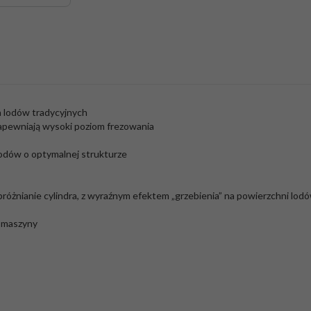
a lodów tradycyjnych
zapewniają wysoki poziom frezowania
lodów o optymalnej strukturze
óżnianie cylindra, z wyraźnym efektem „grzebienia” na powierzchni lodó
e maszyny