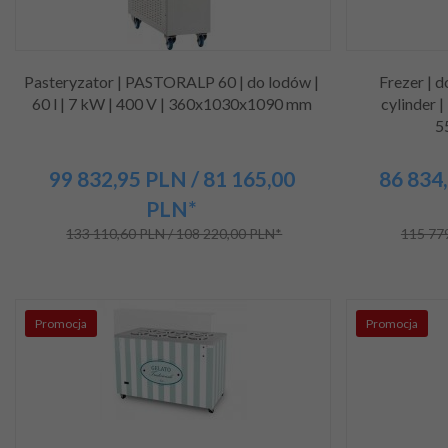
Pasteryzator | PASTORALP 60 | do lodów |
Frezer | 
60 l | 7 kW | 400 V | 360x1030x1090 mm
cylinder |
5
99 832,
95
PLN
/ 81 165,00
86 834,
PLN*
133 110,60 PLN / 108 220,00 PLN*
115 779
Promocja
Promocja