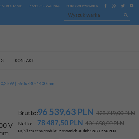
ESTRUJ MNIE
PRZECHOWALNIA
PORÓWNYWARKA
OG
KONTAKT
 | 10,2 kW | 550x730x1400 mm
96 539,
63
PLN
Brutto:
128 719,00 PLN
78 487,50
PLN
104 650,00 PLN
Netto:
400 V
 mm
Najniższa cena produktu z ostatnich 30 dni:
128719.50 PLN