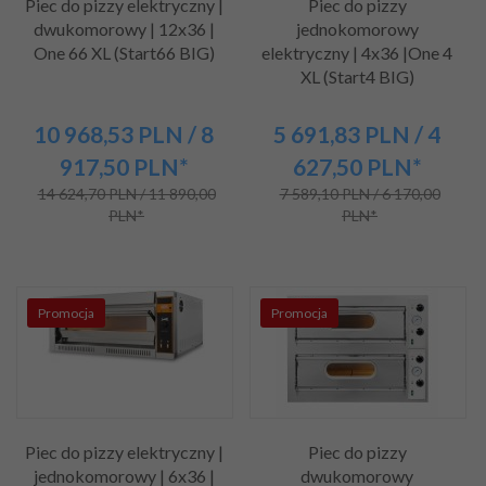
Piec do pizzy elektryczny |
Piec do pizzy
dwukomorowy | 12x36 |
jednokomorowy
One 66 XL (Start66 BIG)
elektryczny | 4x36 |One 4
XL (Start4 BIG)
10 968,
53
PLN
/ 8
5 691,
83
PLN
/ 4
917,50
PLN*
627,50
PLN*
14 624,70 PLN / 11 890,00
7 589,10 PLN / 6 170,00
PLN*
PLN*
Promocja
Promocja
Piec do pizzy elektryczny |
Piec do pizzy
jednokomorowy | 6x36 |
dwukomorowy