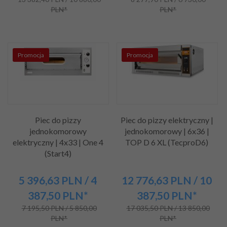
PLN*
PLN*
Promocja
Promocja
Piec do pizzy
Piec do pizzy elektryczny |
jednokomorowy
jednokomorowy | 6x36 |
elektryczny | 4x33 | One 4
TOP D 6 XL (TecproD6)
(Start4)
5 396,
63
PLN
/ 4
12 776,
63
PLN
/ 10
387,50
PLN*
387,50
PLN*
7 195,50 PLN / 5 850,00
17 035,50 PLN / 13 850,00
PLN*
PLN*