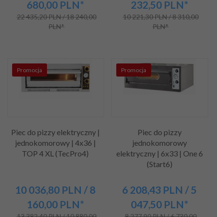
680,00
PLN*
232,50
PLN*
22 435,20 PLN / 18 240,00
10 221,30 PLN / 8 310,00
PLN*
PLN*
Promocja
Promocja
Piec do pizzy elektryczny |
Piec do pizzy
jednokomorowy | 4x36 |
jednokomorowy
TOP 4 XL (TecPro4)
elektryczny | 6x33 | One 6
(Start6)
10 036,
80
PLN
/ 8
6 208,
43
PLN
/ 5
160,00
PLN*
047,50
PLN*
13 382,40 PLN / 10 880,00
8 277,90 PLN / 6 730,00