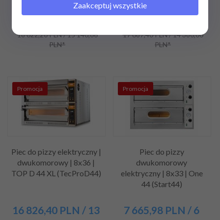
Zaakceptuj wszystkie
13 966,
65
PLN
/ 11
13 265,
55
PLN
/ 10
355,00
PLN*
785,00
PLN*
18 622,20 PLN / 15 140,00
17 687,40 PLN / 14 380,00
PLN*
PLN*
Promocja
Promocja
Piec do pizzy elektryczny |
Piec do pizzy
dwukomorowy | 8x36 |
dwukomorowy
TOP D 44 XL (TecProD44)
elektryczny | 8x33 | One
44 (Start44)
16 826,
40
PLN
/ 13
7 665,
98
PLN
/ 6