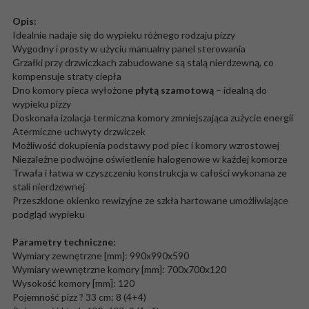
Opis:
Idealnie nadaje się do wypieku różnego rodzaju pizzy
Wygodny i prosty w użyciu manualny panel sterowania
Grzałki przy drzwiczkach zabudowane są stalą nierdzewną, co
kompensuje straty ciepła
Dno komory pieca wyłożone
płytą szamotową
– idealną do
wypieku pizzy
Doskonała izolacja termiczna komory zmniejszająca zużycie energii
Atermiczne uchwyty drzwiczek
Możliwość dokupienia podstawy pod piec i komory wzrostowej
Niezależne podwójne oświetlenie halogenowe w każdej komorze
Trwała i łatwa w czyszczeniu konstrukcja w całości wykonana ze
stali nierdzewnej
Przeszklone okienko rewizyjne ze szkła hartowane umożliwiające
podgląd wypieku
Parametry techniczne:
Wymiary zewnętrzne [mm]: 990x990x590
Wymiary wewnętrzne komory [mm]: 700x700x120
Wysokość komory [mm]: 120
Pojemność pizz ? 33 cm: 8 (4+4)