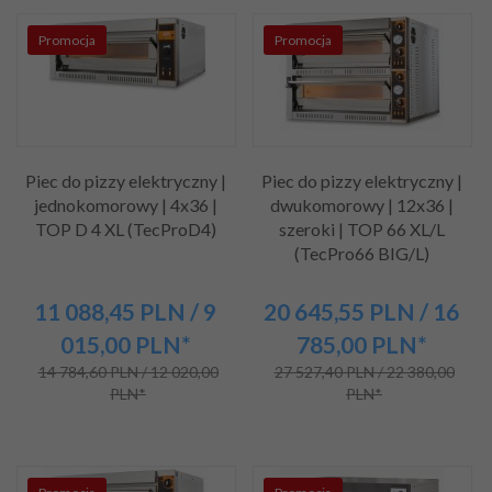
Promocja
Promocja
Piec do pizzy elektryczny |
Piec do pizzy elektryczny |
jednokomorowy | 4x36 |
dwukomorowy | 12x36 |
TOP D 4 XL (TecProD4)
szeroki | TOP 66 XL/L
(TecPro66 BIG/L)
11 088,
45
PLN
/ 9
20 645,
55
PLN
/ 16
015,00
PLN*
785,00
PLN*
14 784,60 PLN / 12 020,00
27 527,40 PLN / 22 380,00
PLN*
PLN*