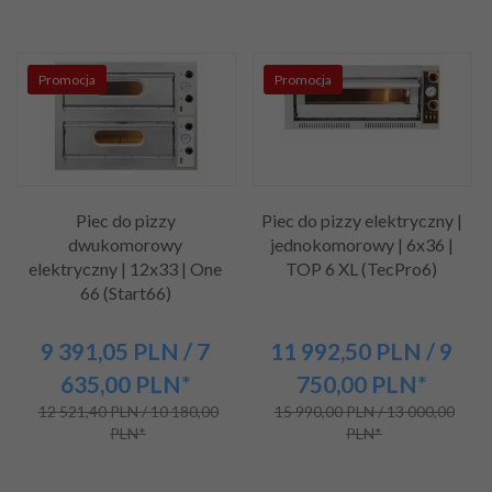
Promocja
Promocja
Piec do pizzy
Piec do pizzy elektryczny |
dwukomorowy
jednokomorowy | 6x36 |
elektryczny | 12x33 | One
TOP 6 XL (TecPro6)
66 (Start66)
9 391,
05
PLN
/ 7
11 992,
50
PLN
/ 9
635,00
PLN*
750,00
PLN*
12 521,40 PLN / 10 180,00
15 990,00 PLN / 13 000,00
PLN*
PLN*