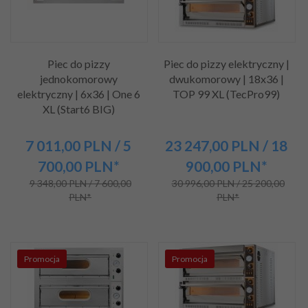
Piec do pizzy
Piec do pizzy elektryczny |
jednokomorowy
dwukomorowy | 18x36 |
elektryczny | 6x36 | One 6
TOP 99 XL (TecPro99)
XL (Start6 BIG)
7 011,
00
PLN
/ 5
23 247,
00
PLN
/ 18
700,00
PLN*
900,00
PLN*
9 348,00 PLN / 7 600,00
30 996,00 PLN / 25 200,00
PLN*
PLN*
Promocja
Promocja