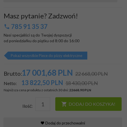
Masz pytanie? Zadzwoń!
785 91 35 37
Nasi specjaliści są do Twojej dyspozycji

od poniedziałku do piątku od 8:00 do 16:00
Pokaż wszystkie Piece do pizzy elektryczne
17 001,
68
PLN
Brutto:
22 668,00 PLN
13 822,50
PLN
18 430,00 PLN
Netto:
Najniższa cena produktu z ostatnich 30 dni:
22668.90 PLN
DODAJ DO KOSZYKA!
Ilość:
Dodaj do przechowalni