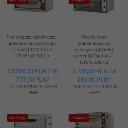
Promocja
Promocja
Piec do pizzy elektryczny |
Piec do pizzy
jednokomorowy | 6x36 |
jednokomorowy
szeroki | TOP 6 XL/L
elektryczny | 6x36 |
(TecPro6 BIG/L)
szeroki | One 6 XL/L
(Start6 BIG/L)
13 256,
33
PLN
/ 10
7 730,
55
PLN
/ 6
777,50
PLN*
285,00
PLN*
17 675,10 PLN / 14 370,00
10 307,40 PLN / 8 380,00
PLN*
PLN*
Promocja
Promocja