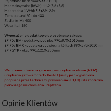
Pojemność blach 400x600: 2 (1+1)
Moc maksymalna [kW/h]: 11,2 (5,6+5,6)
Moc średnia [kW/h]: 5,8 (2,9+2,9)
Temperatura [°C]: do 400
Zasilanie [V]: 400
Waga [kg]: 150
Wyposażenie dodatkowe do osobnego zakupu:
EP 70 / BM
- podstawa pod piec 990x870x1010 mm
EP 70 / BMR
- podstawa pod piec na kółkach 990x870x1010 mm
EP 70/TP
- okap 990x1210x230 mm
Warunkiem udzielenia gwarancji na urządzenia siłowe (400V) i
urządzenia gazowe z oferty Resto Quality jest wypełniona i
podpisana przez technika z uprawnieniami (E1,E3) lista kontrolna
pierwszego uruchomienia urządzenia
Opinie Klientów