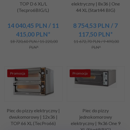
TOP D 6 XL/L
elektryczny | 8x36 | One
(Tecpro6BIG/L)
44 XL (Start44 BIG)
14 040,
45
PLN
/ 11
8 754,
53
PLN
/ 7
415,00
PLN*
117,50
PLN*
18 720,60 PLN / 15 220,00
11 672,70 PLN / 9 490,00
PLN*
PLN*
Promocja
Promocja
Piec do pizzy elektryczny |
Piec do pizzy
dwukomorowy | 12x36 |
jednokomorowy
TOP 66 XL (TecPro66)
elektryczny | 9x36 One 9
XL (Start9 BIG)