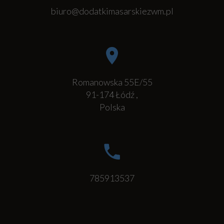
biuro@dodatkimasarskiezwm.pl
Romanowska 55E/55
91-174
Łódź
,
Polska
785913537