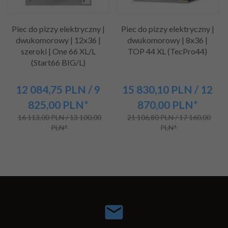
Piec do pizzy elektryczny |
Piec do pizzy elektryczny |
dwukomorowy | 12x36 |
dwukomorowy | 8x36 |
szeroki | One 66 XL/L
TOP 44 XL (TecPro44)
(Start66 BIG/L)
12 084,
75
PLN
/ 9
15 830,
10
PLN
/ 12
825,00
PLN*
870,00
PLN*
16 113,00 PLN / 13 100,00
21 106,80 PLN / 17 160,00
PLN*
PLN*