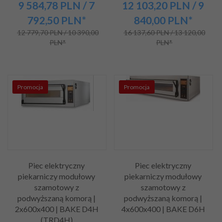
9 584,
78
PLN
/ 7
12 103,
20
PLN
/ 9
792,50
PLN*
840,00
PLN*
12 779,70 PLN / 10 390,00
16 137,60 PLN / 13 120,00
PLN*
PLN*
Promocja
Promocja
Piec elektryczny
Piec elektryczny
piekarniczy modułowy
piekarniczy modułowy
szamotowy z
szamotowy z
podwyższaną komorą |
podwyższaną komorą |
2x600x400 | BAKE D4H
4x600x400 | BAKE D6H
(TRD4H)