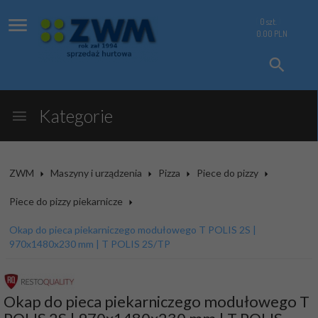
0
szt.
0.00
PLN
Kategorie
ZWM
Maszyny i urządzenia
Pizza
Piece do pizzy
Piece do pizzy piekarnicze
Okap do pieca piekarniczego modułowego T POLIS 2S |
970x1480x230 mm | T POLIS 2S/TP
Okap do pieca piekarniczego modułowego T