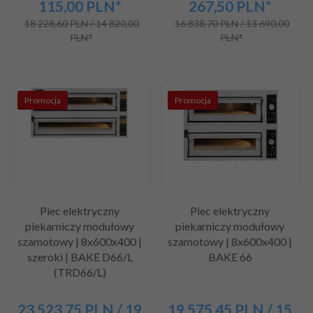
115,00
PLN*
267,50
PLN*
18 228,60 PLN / 14 820,00
16 838,70 PLN / 13 690,00
PLN*
PLN*
Promocja
Promocja
Piec elektryczny
Piec elektryczny
piekarniczy modułowy
piekarniczy modułowy
szamotowy | 8x600x400 |
szamotowy | 8x600x400 |
szeroki | BAKE D66/L
BAKE 66
(TRD66/L)
23 523,
75
PLN
/ 19
19 575,
45
PLN
/ 15