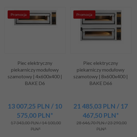
Promocja
Promocja
Piec elektryczny
Piec elektryczny
piekarniczy modułowy
piekarniczy modułowy
szamotowy | 4x600x400 |
szamotowy | 8x600x400 |
BAKE D6
BAKE D66
13 007,
25
PLN
/ 10
21 485,
03
PLN
/ 17
575,00
PLN*
467,50
PLN*
17 343,00 PLN / 14 100,00
28 646,70 PLN / 23 290,00
PLN*
PLN*