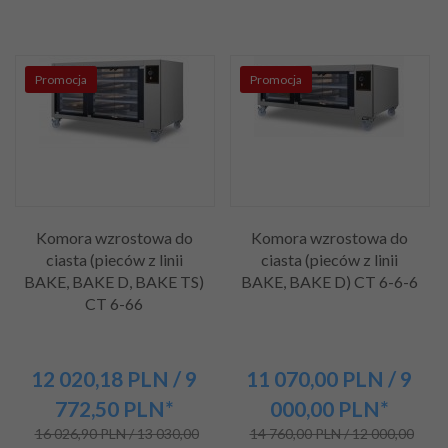
Promocja
Promocja
Komora wzrostowa do
Komora wzrostowa do
ciasta (pieców z linii
ciasta (pieców z linii
BAKE, BAKE D, BAKE TS)
BAKE, BAKE D) CT 6-6-6
CT 6-66
12 020,
18
PLN
/ 9
11 070,
00
PLN
/ 9
772,50
PLN*
000,00
PLN*
16 026,90 PLN / 13 030,00
14 760,00 PLN / 12 000,00