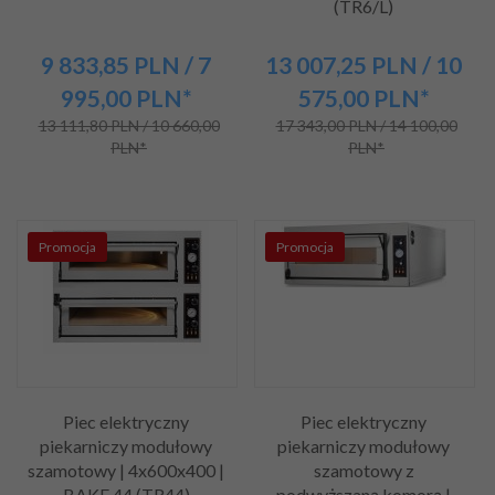
(TR6/L)
9 833,
85
PLN
/ 7
13 007,
25
PLN
/ 10
995,00
PLN*
575,00
PLN*
13 111,80 PLN / 10 660,00
17 343,00 PLN / 14 100,00
PLN*
PLN*
Promocja
Promocja
Piec elektryczny
Piec elektryczny
piekarniczy modułowy
piekarniczy modułowy
szamotowy | 4x600x400 |
szamotowy z
BAKE 44 (TR44)
podwyższaną komorą |