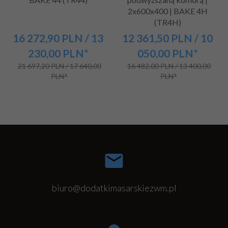
2x600x400 | BAKE 4H
(TR4H)
16 272,
90
PLN
/ 13
12 361,
50
PLN
/ 10
230,00
PLN*
050,00
PLN*
21 697,20 PLN / 17 640,00
16 482,00 PLN / 13 400,00
PLN*
PLN*
biuro@dodatkimasarskiezwm.pl