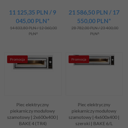
11 125,
35
PLN
/ 9
21 586,
50
PLN
/ 17
045,00
PLN*
550,00
PLN*
14 833,80 PLN / 12 060,00
28 782,00 PLN / 23 400,00
PLN*
PLN*
Promocja
Promocja
Piec elektryczny
Piec elektryczny
piekarniczy modułowy
piekarniczy modułowy
szamotowy | 2x600x400 |
szamotowy | 4x600x400 |
BAKE 4 (TR4)
szeroki | BAKE 6/L