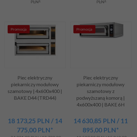
PLN*
PLN*
Promocja
Promocja
Piec elektryczny
Piec elektryczny
piekarniczy modułowy
piekarniczy modułowy
szamotowy | 4x600x400 |
szamotowy z
BAKE D44 (TRD44)
podwyższaną komorą |
4x600x400 | BAKE 6H
18 173,
25
PLN
/ 14
14 630,
85
PLN
/ 11
775,00
PLN*
895,00
PLN*