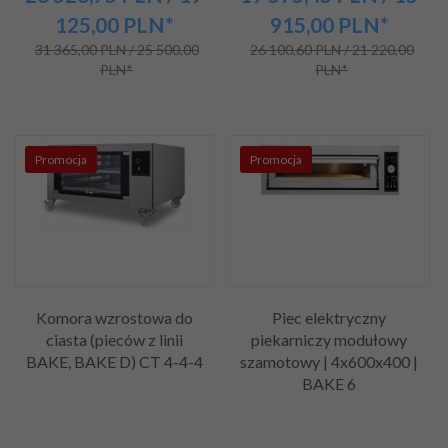
125,00
PLN*
915,00
PLN*
31 365,00 PLN / 25 500,00
26 100,60 PLN / 21 220,00
PLN*
PLN*
Promocja
Promocja
Komora wzrostowa do
Piec elektryczny
ciasta (pieców z linii
piekarniczy modułowy
BAKE, BAKE D) CT 4-4-4
szamotowy | 4x600x400 |
BAKE 6