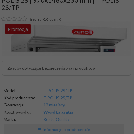
POLIS 2S | 970x1480x230 mm | T POLIS
2S/TP
średnia:
0.0
ocen:
0
Promocja
Zasoby dotyczące bezpieczeństwa i produktów
Model:
T POLIS 2S/TP
Kod producenta:
T POLIS 2S/TP
Gwarancja:
12 miesięcy
Koszt wysyłki:
Wysyłka gratis!
Marka:
Resto Quality
Informacje o producencie