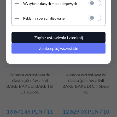
Wysyłanie danych marketingowych
14 095,80 PLN / 11 460,00
18 560,70 PLN / 15 090,00
PLN*
PLN*
Reklamy spersonalizowane
Promocja
Promocja
Zapisz ustawienia i zamknij
Zaakceptuj wszystkie
Komora wzrostowa do
Komora wzrostowa do
ciasta (pieców z linii
ciasta (pieców z linii
BAKE, BAKE D, BAKE TS)
BAKE, BAKE D) CT 6L-6L-
CT 6L-66L
6L
13 671,
45
PLN
/ 11
12 629,
03
PLN
/ 10