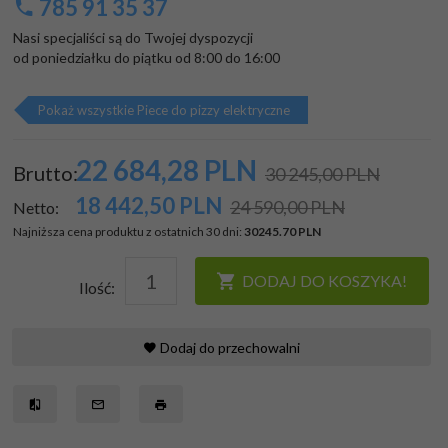
785 91 35 37
Nasi specjaliści są do Twojej dyspozycji

od poniedziałku do piątku od 8:00 do 16:00
Pokaż wszystkie Piece do pizzy elektryczne
22 684,
28
PLN
Brutto:
30 245,00 PLN
18 442,50
PLN
24 590,00 PLN
Netto:
Najniższa cena produktu z ostatnich 30 dni:
30245.70 PLN
DODAJ DO KOSZYKA!
Ilość:
Dodaj do przechowalni