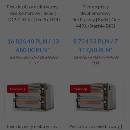
Piec do pizzy elektryczny |
Piec do pizzy
dwukomorowy | 8x36 |
dwukomorowy
TOP D 44 XL (TecProD44)
elektryczny | 8x36 | One
44 XL (Start44 BIG)
16 826,
40
PLN
/ 13
8 754,
53
PLN
/ 7
680,00
PLN*
117,50
PLN*
22 435,20 PLN / 18 240,00
11 672,70 PLN / 9 490,00
PLN*
PLN*
Promocja
Promocja
Piec do pizzy elektryczny |
Piec do pizzy elektryczny |