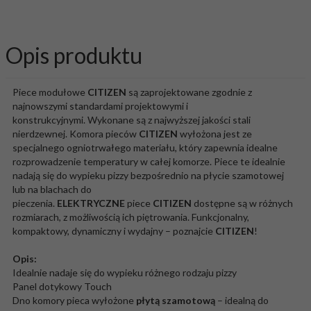
Opis produktu
Piece modułowe
CITIZEN
są zaprojektowane zgodnie z
najnowszymi standardami projektowymi i
konstrukcyjnymi. Wykonane są z najwyższej jakości stali
nierdzewnej. Komora pieców
CITIZEN
wyłożona jest ze
specjalnego ogniotrwałego materiału, który zapewnia idealne
rozprowadzenie temperatury w całej komorze. Piece te idealnie
nadają się do wypieku pizzy bezpośrednio na płycie szamotowej
lub na blachach do
pieczenia.
ELEKTRYCZNE
piece
CITIZEN
dostępne są w różnych
rozmiarach, z możliwością ich piętrowania. Funkcjonalny,
kompaktowy, dynamiczny i wydajny – poznajcie
CITIZEN
!
Opis:
Idealnie nadaje się do wypieku różnego rodzaju pizzy
Panel dotykowy Touch
Dno komory pieca wyłożone
płytą szamotową
– idealną do