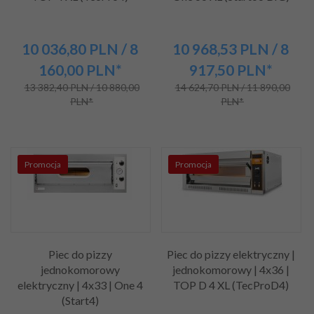
10 036,
80
PLN
/ 8
10 968,
53
PLN
/ 8
160,00
PLN*
917,50
PLN*
13 382,40 PLN / 10 880,00
14 624,70 PLN / 11 890,00
PLN*
PLN*
Promocja
Promocja
Piec do pizzy
Piec do pizzy elektryczny |
jednokomorowy
jednokomorowy | 4x36 |
elektryczny | 4x33 | One 4
TOP D 4 XL (TecProD4)
(Start4)