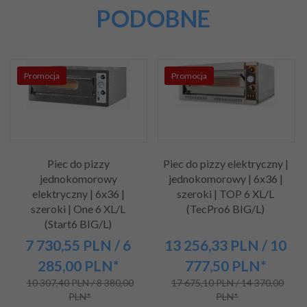
PODOBNE
Promocja
Promocja
Piec do pizzy
Piec do pizzy elektryczny |
jednokomorowy
jednokomorowy | 6x36 |
elektryczny | 6x36 |
szeroki | TOP 6 XL/L
szeroki | One 6 XL/L
(TecPro6 BIG/L)
(Start6 BIG/L)
7 730,
55
PLN
/ 6
13 256,
33
PLN
/ 10
285,00
PLN*
777,50
PLN*
10 307,40 PLN / 8 380,00
17 675,10 PLN / 14 370,00
PLN*
PLN*