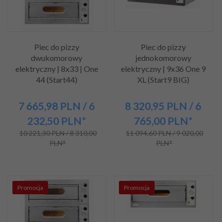
Piec do pizzy
Piec do pizzy
dwukomorowy
jednokomorowy
elektryczny | 8x33 | One
elektryczny | 9x36 One 9
44 (Start44)
XL (Start9 BIG)
7 665,
98
PLN
/ 6
8 320,
95
PLN
/ 6
232,50
PLN*
765,00
PLN*
10 221,30 PLN / 8 310,00
11 094,60 PLN / 9 020,00
PLN*
PLN*
Promocja
Promocja