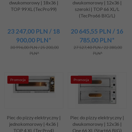
dwukomorowy | 18x36 |
dwukomorowy | 12x36 |
TOP 99 XL (TecPro99)
szeroki | TOP 66 XL/L
(TecPro66 BIG/L)
23 247,
00
PLN
/ 18
20 645,
55
PLN
/ 16
900,00
PLN*
785,00
PLN*
30 996,00 PLN / 25 200,00
27 527,40 PLN / 22 380,00
PLN*
PLN*
Promocja
Promocja
Piec do pizzy elektryczny |
Piec do pizzy elektryczny |
jednokomorowy | 4x36 |
dwukomorowy | 12x36 |
TOP 4 XL (TecPro4)
One 66 XL (Start66 BIG)