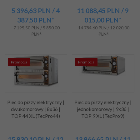
5 396,
63
PLN
/ 4
11 088,
45
PLN
/ 9
387,50
PLN*
015,00
PLN*
7 195,50 PLN / 5 850,00
14 784,60 PLN / 12 020,00
PLN*
PLN*
Promocja
Promocja
Piec do pizzy elektryczny |
Piec do pizzy elektryczny |
dwukomorowy | 8x36 |
jednokomorowy | 9x36 |
TOP 44 XL (TecPro44)
TOP 9 XL (TecPro9)
15 830,
10
PLN
/ 12
13 966,
65
PLN
/ 11