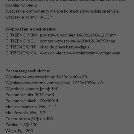
podgląd wypieku
Wszystkie komponenty mające kontakt z żywnością spełniają
wszystkie normy HACCP
Wyposażenie opcjonalne:
CITIZEN E 9/BM - podstawa pod piec 1420x1260x1250 mm
CITIZEN E 9/CL – komora wzrostowa 1420X1260X950 mm
CITiZEN E 9/ TP - okap do pieca bez wyciągu
CITiZEN E 9/ CA - okap do pieca z wentylatorem wyciągowym
Parametry techniczne:
Wymiary zewnętrzne [mm]: 1420x1440x430
Wymiary wewnętrzne komory [mm]: 1050x1050x160
Wysokość komory [mm]: 160
Pojemność pizz Ø 33 cm: 9
Pojemność blach 400x600: 4
Moc maksymalna [kW]: 11,2
Moc średnia [kW]: 5,7
Temperatura [°C]: do 400
Zasilanie [V]: 400
Waga [kg]: 200