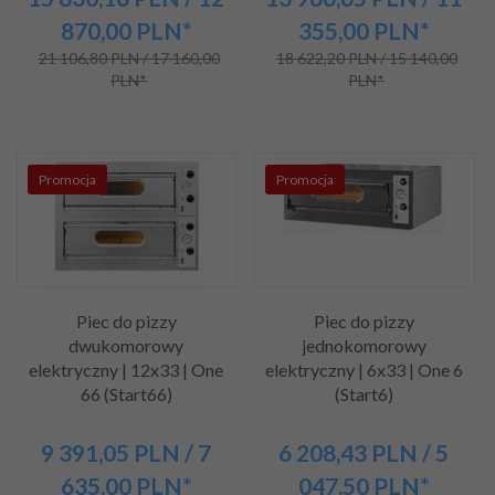
870,00
PLN*
355,00
PLN*
21 106,80 PLN / 17 160,00
18 622,20 PLN / 15 140,00
PLN*
PLN*
Promocja
Promocja
Piec do pizzy
Piec do pizzy
dwukomorowy
jednokomorowy
elektryczny | 12x33 | One
elektryczny | 6x33 | One 6
66 (Start66)
(Start6)
9 391,
05
PLN
/ 7
6 208,
43
PLN
/ 5
635,00
PLN*
047,50
PLN*