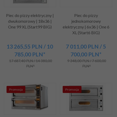
Piec do pizzy elektryczny |
Piec do pizzy
dwukomorowy | 18x36 |
jednokomorowy
One 99 XL (Start99 BIG)
elektryczny | 6x36 | One 6
XL (Start6 BIG)
13 265,
55
PLN
/ 10
7 011,
00
PLN
/ 5
785,00
PLN*
700,00
PLN*
17 687,40 PLN / 14 380,00
9 348,00 PLN / 7 600,00
PLN*
PLN*
Promocja
Promocja