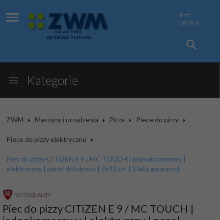
0
szt.
0.00
PLN
Kategorie
ZWM
Maszyny i urządzenia
Pizza
Piece do pizzy
Piece do pizzy elektryczne
Piec do pizzy CITiZEN E 9 / MC TOUCH | jednokomorowy |
elektryczny | panel dotykowy | 9x33 cm | 2 lata gwarancji
Piec do pizzy CITiZEN E 9 / MC TOUCH |