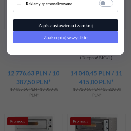
Promocja
Promocja
Reklamy spersonalizowane
Zapisz ustawienia i zamknij
Zaakceptuj wszystkie
Piec do pizzy elektryczny |
Piec do pizzy elektryczny |
jednokomorowy | 6x36 |
jednokomorowy | 6x36 |
TOP D 6 XL (TecproD6)
TOP D 6 XL/L
(Tecpro6BIG/L)
12 776,
63
PLN
/ 10
14 040,
45
PLN
/ 11
387,50
PLN*
415,00
PLN*
17 035,50 PLN / 13 850,00
18 720,60 PLN / 15 220,00
PLN*
PLN*
Promocja
Promocja