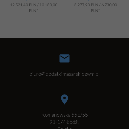
12 521,40 PLN / 10 180,00
8 277,90 PLN / 6 730,00
PLN*
PLN*
biuro@dodatkimasarskiezwm.pl
Romanowska 55E/55
91-174
Łódź
,
Polska