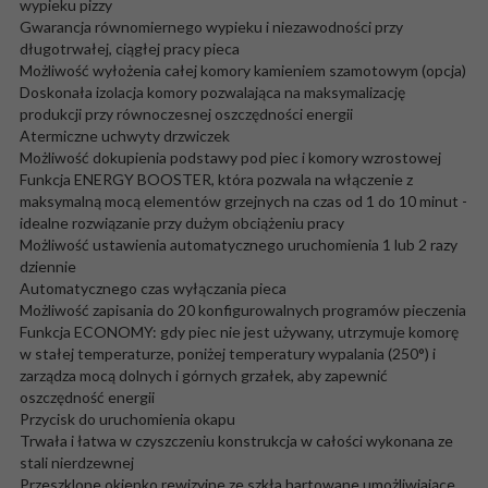
wypieku pizzy
Gwarancja równomiernego wypieku i niezawodności przy
długotrwałej, ciągłej pracy pieca
Możliwość wyłożenia całej komory kamieniem szamotowym (opcja)
Doskonała izolacja komory pozwalająca na maksymalizację
produkcji przy równoczesnej oszczędności energii
Atermiczne uchwyty drzwiczek
Możliwość dokupienia podstawy pod piec i komory wzrostowej
Funkcja ENERGY BOOSTER, która pozwala na włączenie z
maksymalną mocą elementów grzejnych na czas od 1 do 10 minut -
idealne rozwiązanie przy dużym obciążeniu pracy
Możliwość ustawienia automatycznego uruchomienia 1 lub 2 razy
dziennie
Automatycznego czas wyłączania pieca
Możliwość zapisania do 20 konfigurowalnych programów pieczenia
Funkcja ECONOMY: gdy piec nie jest używany, utrzymuje komorę
w stałej temperaturze, poniżej temperatury wypalania (250°) i
zarządza mocą dolnych i górnych grzałek, aby zapewnić
oszczędność energii
Przycisk do uruchomienia okapu
Trwała i łatwa w czyszczeniu konstrukcja w całości wykonana ze
stali nierdzewnej
Przeszklone okienko rewizyjne ze szkła hartowane umożliwiające