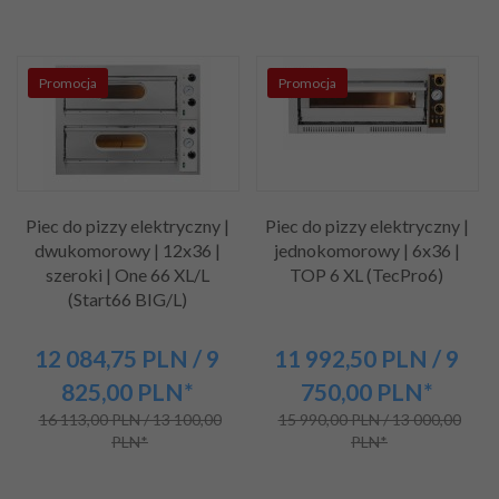
Promocja
Promocja
Piec do pizzy elektryczny |
Piec do pizzy elektryczny |
dwukomorowy | 12x36 |
jednokomorowy | 6x36 |
szeroki | One 66 XL/L
TOP 6 XL (TecPro6)
(Start66 BIG/L)
12 084,
75
PLN
/ 9
11 992,
50
PLN
/ 9
825,00
PLN*
750,00
PLN*
16 113,00 PLN / 13 100,00
15 990,00 PLN / 13 000,00
PLN*
PLN*