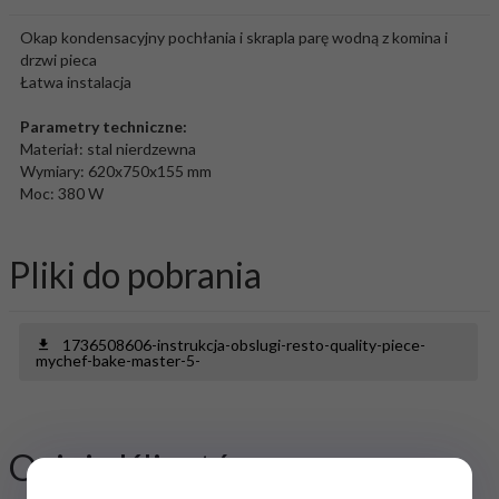
Okap kondensacyjny pochłania i skrapla parę wodną z komina i
drzwi pieca
Łatwa instalacja
Parametry techniczne:
Materiał: stal nierdzewna
Wymiary: 620x750x155 mm
Moc: 380 W
Pliki do pobrania
1736508606-instrukcja-obslugi-resto-quality-piece-
mychef-bake-master-5-
Opinie Klientów