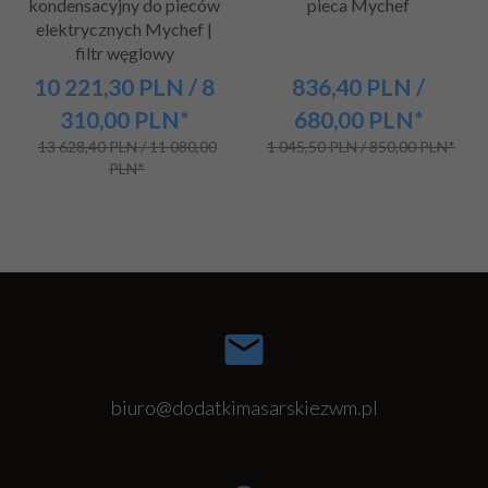
kondensacyjny do pieców
pieca Mychef
elektrycznych Mychef |
filtr węglowy
10 221,
30
PLN
/ 8
836,
40
PLN
/
310,00
PLN*
680,00
PLN*
13 628,40 PLN / 11 080,00
1 045,50 PLN / 850,00 PLN*
PLN*
biuro@dodatkimasarskiezwm.pl