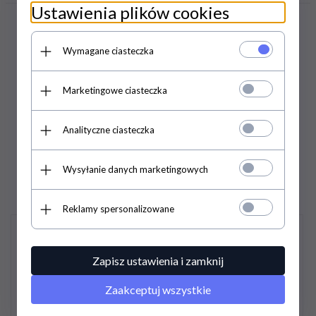
Ustawienia plików cookies
Wymagane ciasteczka
Marketingowe ciasteczka
PRODUKTY
POWIĄZANE /
Analityczne ciasteczka
PODOBNE
Wysyłanie danych marketingowych
Reklamy spersonalizowane
Promocja
Promocja
Zapisz ustawienia i zamknij
Zaakceptuj wszystkie