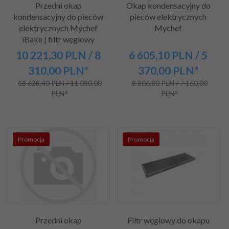
Przedni okap
Okap kondensacyjny do
kondensacyjny do pieców
pieców elektrycznych
elektrycznych Mychef
Mychef
iBake | filtr węglowy
10 221,
30
PLN
/ 8
6 605,
10
PLN
/ 5
310,00
PLN*
370,00
PLN*
13 628,40 PLN / 11 080,00
8 806,80 PLN / 7 160,00
PLN*
PLN*
Promocja
Promocja
Przedni okap
Filtr węglowy do okapu