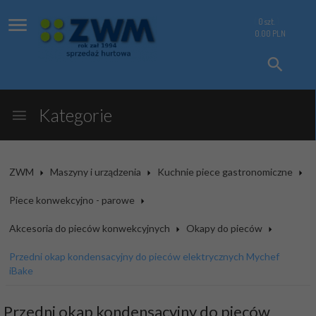
0
szt.
0.00
PLN
Kategorie
ZWM
Maszyny i urządzenia
Kuchnie piece gastronomiczne
Piece konwekcyjno - parowe
Akcesoria do pieców konwekcyjnych
Okapy do pieców
Przedni okap kondensacyjny do pieców elektrycznych Mychef
iBake
Przedni okap kondensacyjny do pieców