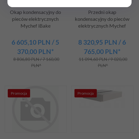
Okap kondensacyjny do
Przedni okap
pieców elektrycznych
kondensacyjny do pieców
Mychef iBake
elektrycznych Mychef
6 605,
10
PLN
/ 5
8 320,
95
PLN
/ 6
370,00
PLN*
765,00
PLN*
8 806,80 PLN / 7 160,00
11 094,60 PLN / 9 020,00
PLN*
PLN*
Promocja
Promocja