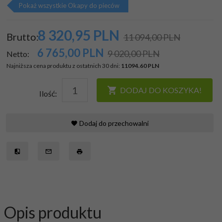
Pokaż wszystkie Okapy do pieców
8 320,
95
PLN
Brutto:
11 094,00 PLN
6 765,00
PLN
9 020,00 PLN
Netto:
Najniższa cena produktu z ostatnich 30 dni:
11094.60 PLN
DODAJ DO KOSZYKA!
Ilość:
Dodaj do przechowalni
Opis produktu