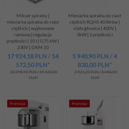
Mikser spiralny |
Miesiarka spiralna do ciast
miesiarka spiralna do ciast
ciężkich RQHS 40 litrów |
ciężkich | wyjmowane
stała głowica | 400V |
ramiona | regulacja
3kW | 2 prędkości
prędkości | 10 l | 0,75 kW |
230V | DAM 10
17 924,
18
PLN
/ 14
5 940,
90
PLN
/ 4
572,50
PLN*
830,00
PLN*
23 898,90 PLN / 19 430,00
7 921,20 PLN / 6 440,00
PLN*
PLN*
Promocja
Promocja