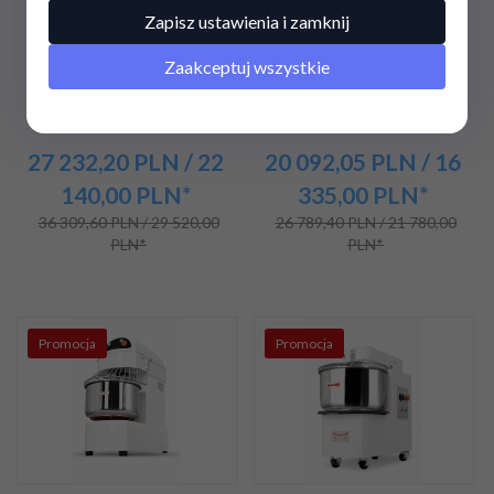
Mikser dwuramienny | 5
Mikser dwuramienny | 2
Zapisz ustawienia i zamknij
prędkości | 27 l | 1,1 kW |
prędkości | 27 l | 1,1 kW |
400V | 440x700x860 |
440x700x860 | RQRS12
Zaakceptuj wszystkie
RQBT12S
27 232,
20
PLN
/ 22
20 092,
05
PLN
/ 16
140,00
PLN*
335,00
PLN*
36 309,60 PLN / 29 520,00
26 789,40 PLN / 21 780,00
PLN*
PLN*
Promocja
Promocja