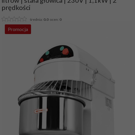
litrów | stała głowica | 230V | 1,1kW | 2
prędkości
średnia:
0.0
ocen:
0
Promocja