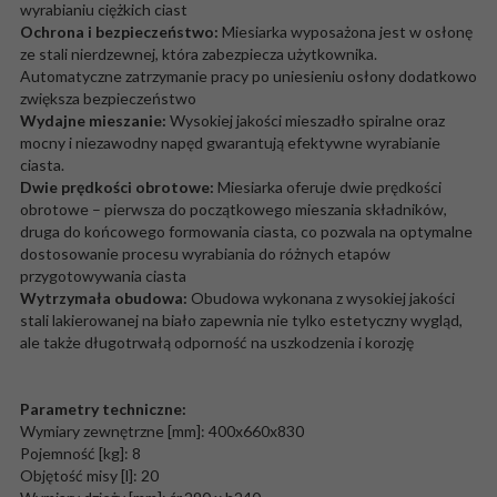
wyrabianiu ciężkich ciast
Ochrona i bezpieczeństwo:
Miesiarka wyposażona jest w osłonę
ze stali nierdzewnej, która zabezpiecza użytkownika.
Automatyczne zatrzymanie pracy po uniesieniu osłony dodatkowo
zwiększa bezpieczeństwo
Wydajne mieszanie:
Wysokiej jakości mieszadło spiralne oraz
mocny i niezawodny napęd gwarantują efektywne wyrabianie
ciasta.
Dwie prędkości obrotowe:
Miesiarka oferuje dwie prędkości
obrotowe – pierwsza do początkowego mieszania składników,
druga do końcowego formowania ciasta, co pozwala na optymalne
dostosowanie procesu wyrabiania do różnych etapów
przygotowywania ciasta
Wytrzymała obudowa:
Obudowa wykonana z wysokiej jakości
stali lakierowanej na biało zapewnia nie tylko estetyczny wygląd,
ale także długotrwałą odporność na uszkodzenia i korozję
Parametry techniczne:
Wymiary zewnętrzne [mm]: 400x660x830
Pojemność [kg]: 8
Objętość misy [l]: 20