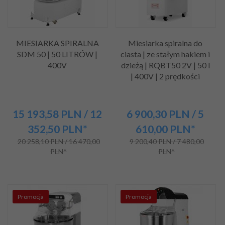
MIESIARKA SPIRALNA
Miesiarka spiralna do
SDM 50 | 50 LITRÓW |
ciasta | ze stałym hakiem i
400V
dzieżą | RQBT50 2V | 50 l
| 400V | 2 prędkości
15 193,
58
PLN
/ 12
6 900,
30
PLN
/ 5
352,50
PLN*
610,00
PLN*
20 258,10 PLN / 16 470,00
9 200,40 PLN / 7 480,00
PLN*
PLN*
Promocja
Promocja