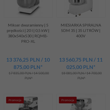
Mikser dwuramienny | 5
MIESIARKA SPIRALNA
prędkości | 20 l | 0,5 kW |
SDM 35 | 35 LITRÓW |
380x540x530 | RQMB-
400V
PRO-XL
13 376,
25
PLN
/ 10
13 560,
75
PLN
/ 11
875,00
PLN*
025,00
PLN*
17 835,00 PLN / 14 500,00
18 081,00 PLN / 14 700,00
PLN*
PLN*
Promocja
Promocja