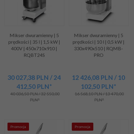
Mikser dwuramienny | 5
Mikser dwuramienny | 5
prędkości | 35 l | 1,5 kW |
prędkości | 10 l | 0,5 kW |
400V | 450x710x910 |
330x490x510 | RQMB-
RQBT24S
PRO
30 027,
38
PLN
/ 24
12 426,
08
PLN
/ 10
412,50
PLN*
102,50
PLN*
40 036,50 PLN / 32 550,00
16 568,10 PLN / 13 470,00
PLN*
PLN*
Promocja
Promocja