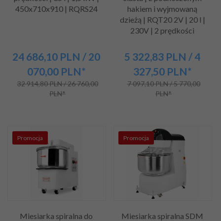
450x710x910 | RQRS24
hakiem i wyjmowaną
dzieżą | RQT20 2V | 20 l |
230V | 2 prędkości
24 686,
10
PLN
/ 20
5 322,
83
PLN
/ 4
070,00
PLN*
327,50
PLN*
32 914,80 PLN / 26 760,00
7 097,10 PLN / 5 770,00
PLN*
PLN*
Promocja
Promocja
Miesiarka spiralna do
Miesiarka spiralna SDM