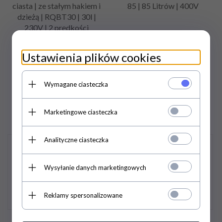
ciasta | ze stałym hakiem i
85 | 85 Litrów | 400V
dzieżą | RQBT30 | 30l |
230V | 2 prędkości
Ustawienia plików cookies
5 175,
23
PLN
/ 4
20 055,
15
PLN
/ 16
207,50
PLN*
305,00
PLN*
Wymagane ciasteczka
6 900,30 PLN / 5 610,00
26 740,20 PLN / 21 740,00
PLN*
PLN*
Marketingowe ciasteczka
Analityczne ciasteczka
Promocja
Promocja
Wysyłanie danych marketingowych
Reklamy spersonalizowane