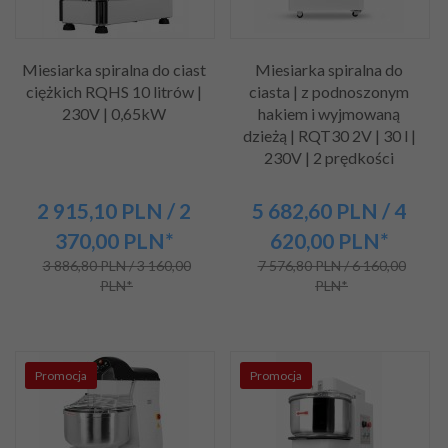
Miesiarka spiralna do ciast
Miesiarka spiralna do
ciężkich RQHS 10 litrów |
ciasta | z podnoszonym
230V | 0,65kW
hakiem i wyjmowaną
dzieżą | RQT30 2V | 30 l |
230V | 2 prędkości
2 915,
10
PLN
/ 2
5 682,
60
PLN
/ 4
370,00
PLN*
620,00
PLN*
3 886,80 PLN / 3 160,00
7 576,80 PLN / 6 160,00
PLN*
PLN*
Promocja
Promocja