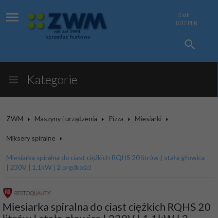
0
szt.
0.00
PLN
Kategorie
ZWM
Maszyny i urządzenia
Pizza
Miesiarki
Miksery spiralne
Miesiarka spiralna do ciast ciężkich RQHS 20 litrów | stała głowica
| 230V | 1,1kW | 2 prędkości
Miesiarka spiralna do ciast ciężkich RQHS 20