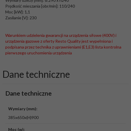
Wymiary dzieży [mm]: śr.290 x h240
Prędkość mieszania [obr/min]: 110/240
Moc [kW]: 1,1
Zasilanie [V]: 230
Warunkiem udzielenia gwarancji na urządzenia siłowe (400V) i
urządzenia gazowe z oferty Resto Quality jest wypełniona i
podpisana przez technika z uprawnieniami (E1,E3) lista kontrolna
pierwszego uruchomienia urządzenia
Dane techniczne
Dane techniczne
Wymiary (mm):
385x650x(H)900
Moc (w):