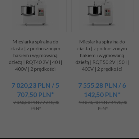
Miesiarka spiralna do
Miesiarka spiralna do
ciasta | z podnoszonym
ciasta | z podnoszonym
hakiem i wyjmowaną
hakiem i wyjmowaną
dzieżą | RQT40 2V | 40 l |
dzieżą | RQT50 2V | 50 l |
400V | 2 prędkości
400V | 2 prędkości
7 020,
23
PLN
/ 5
7 555,
28
PLN
/ 6
707,50
PLN*
142,50
PLN*
9 360,30 PLN / 7 610,00
10 073,70 PLN / 8 190,00
PLN*
PLN*