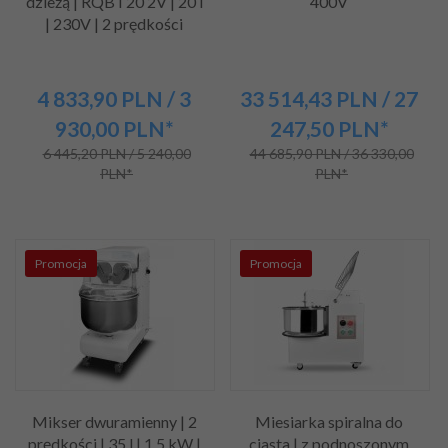
dzieżą | RQBT20 2V | 20 l
400V
| 230V | 2 prędkości
4 833,
90
PLN
/ 3
33 514,
43
PLN
/ 27
930,00
PLN*
247,50
PLN*
6 445,20 PLN / 5 240,00
44 685,90 PLN / 36 330,00
PLN*
PLN*
Promocja
Promocja
Mikser dwuramienny | 2
Miesiarka spiralna do
prędkości | 35 l | 1,5 kW |
ciasta | z podnoszonym