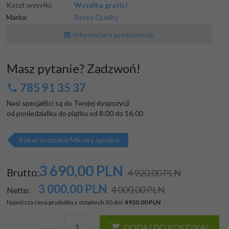
Koszt wysyłki:
Wysyłka gratis!
Marka:
Resto Quality
Informacje o producencie
Masz pytanie? Zadzwoń!
785 91 35 37
Nasi specjaliści są do Twojej dyspozycji

od poniedziałku do piątku od 8:00 do 16:00
Pokaż wszystkie Miksery spiralne
3 690,
00
PLN
Brutto:
4 920,00 PLN
3 000,00
PLN
4 000,00 PLN
Netto:
Najniższa cena produktu z ostatnich 30 dni:
4920.00 PLN
DODAJ DO KOSZYKA!