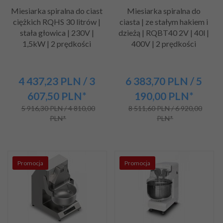
Miesiarka spiralna do ciast
Miesiarka spiralna do
ciężkich RQHS 30 litrów |
ciasta | ze stałym hakiem i
stała głowica | 230V |
dzieżą | RQBT40 2V | 40l |
1,5kW | 2 prędkości
400V | 2 prędkości
4 437,
23
PLN
/ 3
6 383,
70
PLN
/ 5
607,50
PLN*
190,00
PLN*
5 916,30 PLN / 4 810,00
8 511,60 PLN / 6 920,00
PLN*
PLN*
Promocja
Promocja