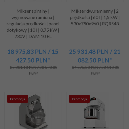
Mikser spiralny |
Mikser dwuramienny | 2
wyjmowane ramiona |
prędkości | 60 l | 1,5 kW |
regulacja prędkości | panel
530x790x960 | RQRS48
dotykowy | 10 l | 0,75 kW |
230V | DAM 10 EL
18 975,
83
PLN
/ 15
25 931,
48
PLN
/ 21
427,50
PLN*
082,50
PLN*
25 301,10 PLN / 20 570,00
34 575,30 PLN / 28 110,00
PLN*
PLN*
Promocja
Promocja