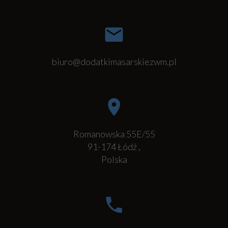
biuro@dodatkimasarskiezwm.pl
Romanowska 55E/55
91-174
Łódź
,
Polska