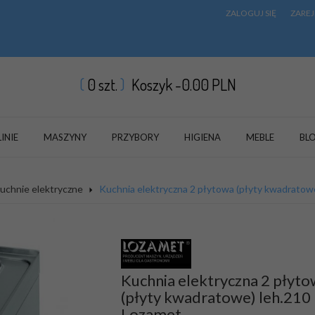
ZALOGUJ SIĘ
ZAREJ
0
szt.
Koszyk -
0.00
PLN
LINIE
MASZYNY
PRZYBORY
HIGIENA
MEBLE
BL
uchnie elektryczne
Kuchnia elektryczna 2 płytowa (płyty kwadratow
Kuchnia elektryczna 2 płyt
(płyty kwadratowe) leh.210
Lozamet