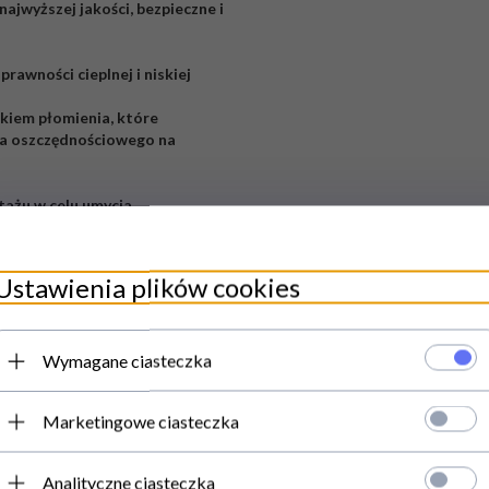
ajwyższej jakości, bezpieczne i
awności cieplnej i niskiej
kiem płomienia, które
nia oszczędnościowego na
ażu w celu umycia.
 płyty do gotowania okrągłe lub
ciostopniowa regulacja
Ustawienia plików cookies
ę CERAN o grubości 6 mm, która
a w profesjonalnych kuchniach
eznaczonych zarówno do dużych
Wymagane ciasteczka
elektryczną. Chętnie udzielimy
dzeń odpowiadających Państwa
Marketingowe ciasteczka
Analityczne ciasteczka