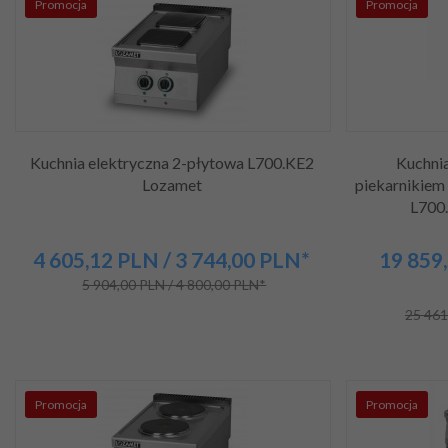
Promocja
Promocja
Kuchnia elektryczna 2-płytowa L700.KE2
Kuchni
Lozamet
piekarnikiem
L700
4 605,
12
PLN
/ 3 744,00
PLN*
19 859,
5 904,00 PLN / 4 800,00 PLN*
25 461
Promocja
Promocja