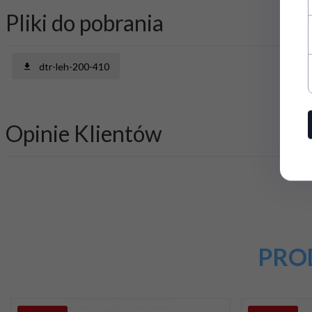
Pliki do pobrania
dtr-leh-200-410
Opinie Klientów
PRO