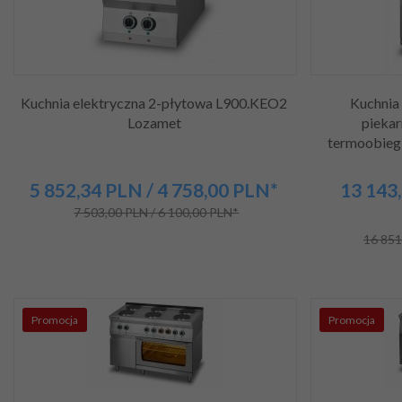
Kuchnia elektryczna 2-płytowa L900.KEO2
Kuchnia 
Lozamet
piekar
termoobie
5 852,
34
PLN
/ 4 758,00
PLN*
13 143,
7 503,00 PLN / 6 100,00 PLN*
16 851
Promocja
Promocja