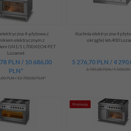
elektryczna 4-płytowa z
Kuchnia elektryczna 4 płyt
nikiem elektrycznym z
okrągłe) leh.400 Loz
giem GN1/1 L700.KEO4 PET
Lozamet
78
PLN
/ 10 686,00
5 276,
70
PLN
/ 4 290
6 765,00 PLN / 5 500,00
PLN*
,00 PLN / 13 700,00 PLN*
Promocja