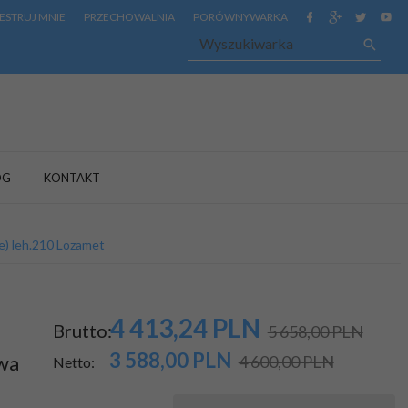
ESTRUJ MNIE
PRZECHOWALNIA
PORÓWNYWARKA
OG
KONTAKT
e) leh.210 Lozamet
4 413,
24
PLN
Brutto:
5 658,00 PLN
3 588,00
PLN
owa
4 600,00 PLN
Netto: