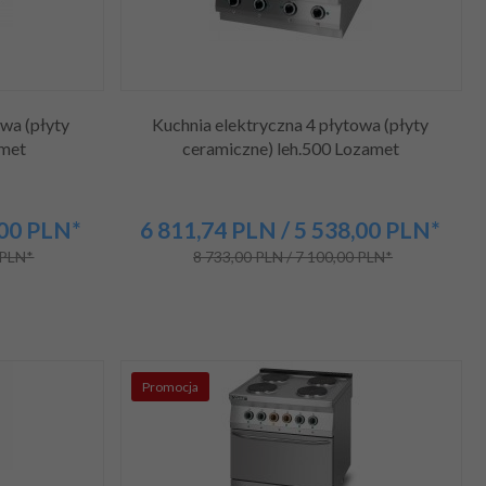
owa (płyty
Kuchnia elektryczna 4 płytowa (płyty
amet
ceramiczne) leh.500 Lozamet
,00
PLN*
6 811,
74
PLN
/ 5 538,00
PLN*
 PLN*
8 733,00 PLN / 7 100,00 PLN*
Promocja