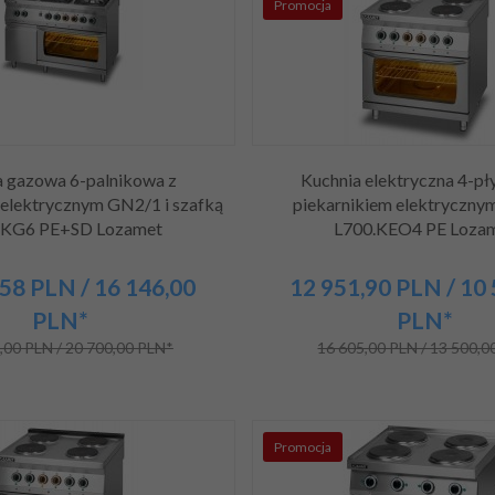
Promocja
a gazowa 6-palnikowa z
Kuchnia elektryczna 4-pł
 elektrycznym GN2/1 i szafką
piekarnikiem elektryczn
.KG6 PE+SD Lozamet
L700.KEO4 PE Loza
58
PLN
/ 16 146,00
12 951,
90
PLN
/ 10
PLN*
PLN*
,00 PLN / 20 700,00 PLN*
16 605,00 PLN / 13 500,0
Promocja