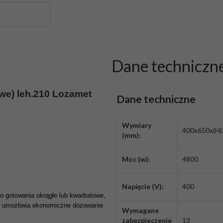
Dane techniczn
owe) leh.210 Lozamet
Dane techniczne
Wymiary
400x650x(H)
(mm):
Moc (w):
4800
Napięcie (V):
400
o gotowania okrągłe lub kwadratowe,
ja umożliwia ekonomiczne dozowanie
Wymagane
zabezpieczenie
13