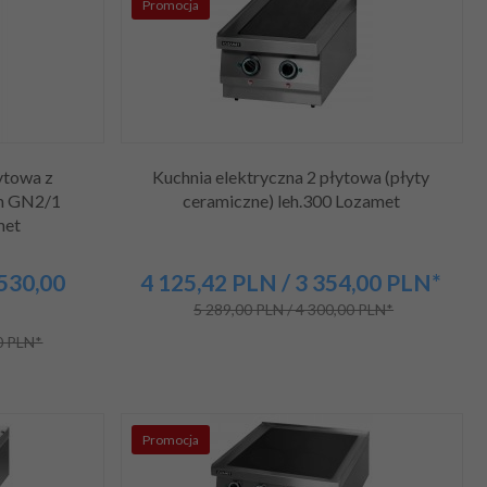
Promocja
ytowa z
Kuchnia elektryczna 2 płytowa (płyty
ym GN2/1
ceramiczne) leh.300 Lozamet
met
 530,00
4 125,
42
PLN
/ 3 354,00
PLN*
5 289,00 PLN / 4 300,00 PLN*
0 PLN*
Promocja