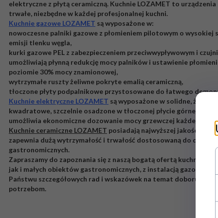
elektryczne z płytą ceramiczną. Kuchnie LOZAMET to urządzenia n
trwałe, niezbędne w każdej profesjonalnej kuchni.
Kuchnie gazowe LOZAMET
są wyposażone w:
nowoczesne palniki gazowe z płomieniem pilotowym o wysokiej spr
emisji tlenku węgla,
kurki gazowe PEL z zabezpieczeniem przeciwwypływowym i czujni
umożliwiają płynną redukcję mocy palników i ustawienie płomie
poziomie 30% mocy znamionowej,
wytrzymałe ruszty żeliwne pokryte emalią ceramiczną,
tłoczone płyty podpalnikowe przystosowane do łatwego demont
Kuchnie elektryczne LOZAMET
są wyposażone w solidne, żeliwne
kwadratowe, szczelnie osadzone w tłoczonej płycie górnej. Sześ
umożliwia ekonomiczne dozowanie mocy grzewczej każdej płyty.
Kuchnie ceramiczne LOZAMET
posiadają najwyższej jakości płyt
zapewnia dużą wytrzymałość i trwałość dostosowaną do działani
gastronomicznych.
Zapraszamy do zapoznania się z naszą bogatą ofertą kuchni prz
jak i małych obiektów gastronomicznych, z instalacją gazową lub 
Państwu szczegółowych rad i wskazówek na temat doboru urzą
potrzebom.