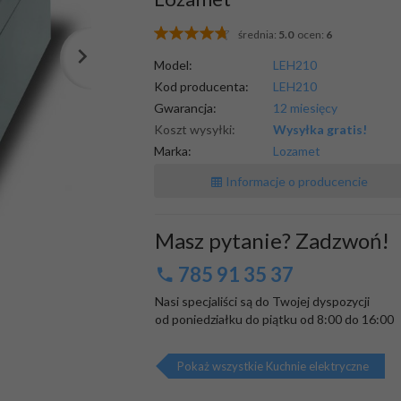
średnia:
5.0
ocen:
6
Model:
LEH210
Kod producenta:
LEH210
Gwarancja:
12 miesięcy
Koszt wysyłki:
Wysyłka gratis!
Marka:
Lozamet
Informacje o producencie
Masz pytanie? Zadzwoń!
785 91 35 37
Nasi specjaliści są do Twojej dyspozycji

od poniedziałku do piątku od 8:00 do 16:00
Pokaż wszystkie Kuchnie elektryczne