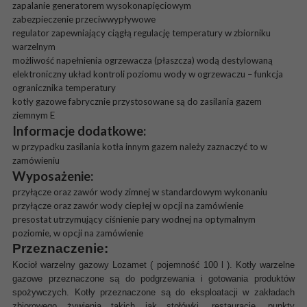
zapalanie generatorem wysokonapięciowym
zabezpieczenie przeciwwypływowe
regulator zapewniający ciągłą regulację temperatury w zbiorniku
warzelnym
możliwość napełnienia ogrzewacza (płaszcza) wodą destylowaną
elektroniczny układ kontroli poziomu wody w ogrzewaczu – funkcja
ogranicznika temperatury
kotły gazowe fabrycznie przystosowane są do zasilania gazem
ziemnym E
Informacje dodatkowe:
w przypadku zasilania kotła innym gazem należy zaznaczyć to w
zamówieniu
Wyposażenie:
przyłącze oraz zawór wody zimnej w standardowym wykonaniu
przyłącze oraz zawór wody ciepłej w opcji na zamówienie
presostat utrzymujący ciśnienie pary wodnej na optymalnym
poziomie, w opcji na zamówienie
Przeznaczenie:
Kocioł warzelny gazowy Lozamet ( pojemność 100 l ). Kotły warzelne
gazowe przeznaczone są do podgrzewania i gotowania produktów
spożywczych. Kotły przeznaczone są do eksploatacji w zakładach
zbiorowego żywienia takich jak stołówki, restauracje, punkty