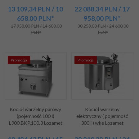
13 109,
34
PLN
/ 10
22 088,
34
PLN
/ 17
658,00
PLN*
958,00
PLN*
17 958,00 PLN / 14 600,00
30 258,00 PLN / 24 600,00
PLN*
PLN*
Promocja
Promocja
Kocioł warzelny parowy
Kocioł warzelny
(pojemność 100 l)
elektryczny ( pojemność
L900.BKP.100.3 Lozamet
300 l ) wke Lozamet