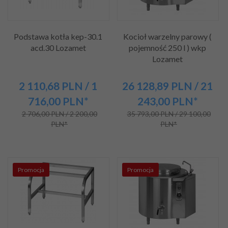
Podstawa kotła kep-30.1
Kocioł warzelny parowy (
acd.30 Lozamet
pojemność 250 l ) wkp
Lozamet
2 110,
68
PLN
/ 1
26 128,
89
PLN
/ 21
716,00
PLN*
243,00
PLN*
2 706,00 PLN / 2 200,00
35 793,00 PLN / 29 100,00
PLN*
PLN*
Promocja
Promocja