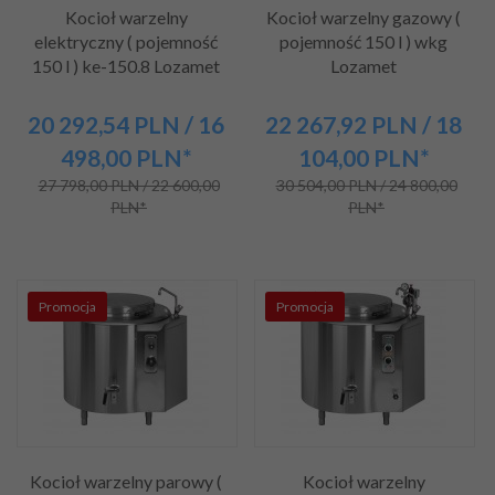
Kocioł warzelny
Kocioł warzelny gazowy (
elektryczny ( pojemność
pojemność 150 l ) wkg
150 l ) ke-150.8 Lozamet
Lozamet
20 292,
54
PLN
/ 16
22 267,
92
PLN
/ 18
498,00
PLN*
104,00
PLN*
27 798,00 PLN / 22 600,00
30 504,00 PLN / 24 800,00
PLN*
PLN*
Promocja
Promocja
Kocioł warzelny parowy (
Kocioł warzelny