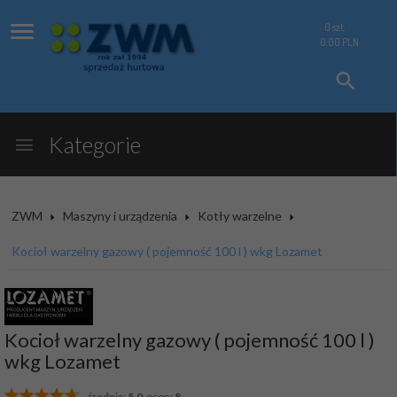
0
szt.
0.00
PLN
Kategorie
ZWM
Maszyny i urządzenia
Kotły warzelne
Kocioł warzelny gazowy ( pojemność 100 l ) wkg Lozamet
Kocioł warzelny gazowy ( pojemność 100 l )
wkg Lozamet
średnia:
5.0
ocen:
8