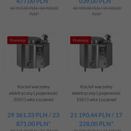
477,00
PLN*
039,00
PLN*
42 927,00 PLN / 34 900,00
42 189,00 PLN / 34 300,00
PLN*
PLN*
Promocja
Promocja
Kocioł warzelny
Kocioł warzelny
elektryczny ( pojemność
elektryczny ( pojemność
250 l ) wke Lozamet
150 l ) wke Lozamet
29 361,
33
PLN
/ 23
21 190,
44
PLN
/ 17
871,00
PLN*
228,00
PLN*
40 221,00 PLN / 32 700,00
29 028,00 PLN / 23 600,00