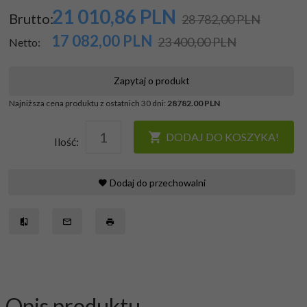
21 010,
86
PLN
Brutto:
28 782,00 PLN
17 082,00
PLN
23 400,00 PLN
Netto:
Zapytaj o produkt
Najniższa cena produktu z ostatnich 30 dni:
28782.00 PLN
DODAJ DO KOSZYKA!
Ilość:
Dodaj do przechowalni
Opis produktu