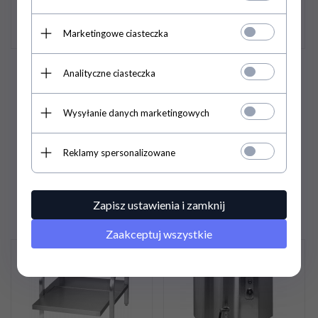
Marketingowe ciasteczka
Kocioł warzelny
Kocioł warzelny gazowy (
Analityczne ciasteczka
elektryczny ( pojemność
pojemność 150 l ) kg-
350 l ) wke Lozamet
150.8 Lozamet
Wysyłanie danych marketingowych
30 887,
76
PLN
/ 25
20 561,
91
PLN
/ 16
Reklamy spersonalizowane
112,00
PLN*
717,00
PLN*
42 312,00 PLN / 34 400,00
28 167,00 PLN / 22 900,00
PLN*
PLN*
Zapisz ustawienia i zamknij
Zaakceptuj wszystkie
Promocja
Promocja