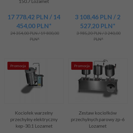
150.7 Lozamet
17 778,
42
PLN
/ 14
3 108,
46
PLN
/ 2
454,00
PLN*
527,20
PLN*
24 354,00 PLN / 19 800,00
3 985,20 PLN / 3 240,00
PLN*
PLN*
Promocja
Promocja
Kociołek warzelny
Zestaw kociołków
przechylny elektryczny
przechylnych parowy zp-6
kep-30.1 Lozamet
Lozamet