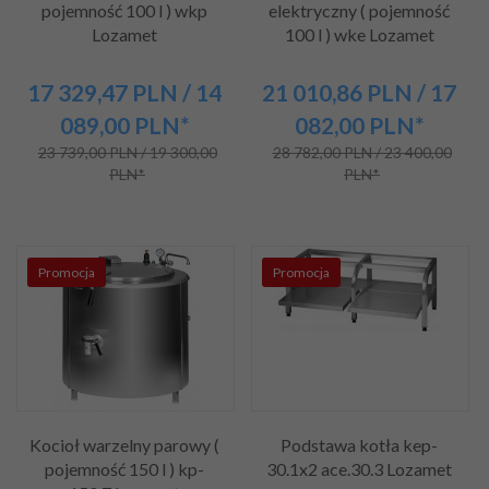
pojemność 100 l ) wkp
elektryczny ( pojemność
Lozamet
100 l ) wke Lozamet
17 329,
47
PLN
/ 14
21 010,
86
PLN
/ 17
089,00
PLN*
082,00
PLN*
23 739,00 PLN / 19 300,00
28 782,00 PLN / 23 400,00
PLN*
PLN*
Promocja
Promocja
Kocioł warzelny parowy (
Podstawa kotła kep-
pojemność 150 l ) kp-
30.1x2 ace.30.3 Lozamet