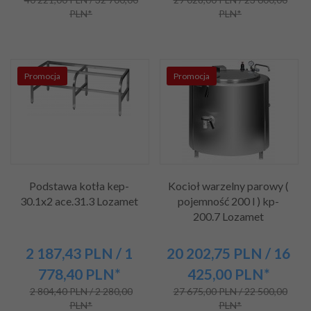
PLN*
PLN*
Promocja
Promocja
Podstawa kotła kep-
Kocioł warzelny parowy (
30.1x2 ace.31.3 Lozamet
pojemność 200 l ) kp-
200.7 Lozamet
2 187,
43
PLN
/ 1
20 202,
75
PLN
/ 16
778,40
PLN*
425,00
PLN*
2 804,40 PLN / 2 280,00
27 675,00 PLN / 22 500,00
PLN*
PLN*