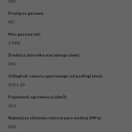
100
Przyłącze gazowe:
R½"
Moc gazowa (w):
17000
Średnica zbiornika warzelnego (mm):
596
Odległość zaworu spustowego od podłogi (mm):
470 ± 20
Pojemność ogrzewacza (dm3):
26,5
Najwyższe ciśnienie robocze pary wodnej (MPa):
0,05