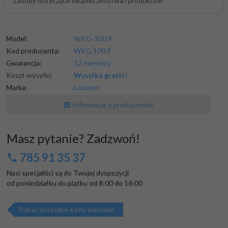
Zasoby dotyczące bezpieczeństwa i produktów
Model:
WKG-100.9
Kod producenta:
WKG.100.9
Gwarancja:
12 miesięcy
Koszt wysyłki:
Wysyłka gratis!
Marka:
Lozamet
Informacje o producencie
Masz pytanie? Zadzwoń!
785 91 35 37
Nasi specjaliści są do Twojej dyspozycji

od poniedziałku do piątku od 8:00 do 16:00
Pokaż wszystkie Kotły warzelne