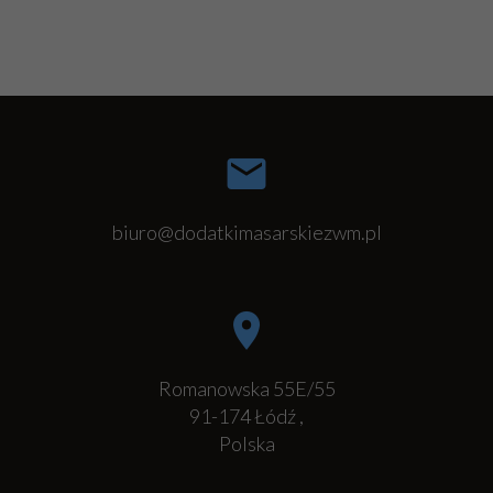
biuro@dodatkimasarskiezwm.pl
Romanowska 55E/55
91-174
Łódź
,
Polska