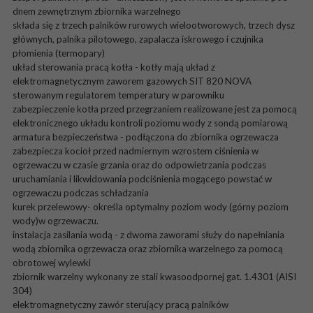
dnem zewnętrznym zbiornika warzelnego
składa się z trzech palników rurowych wielootworowych, trzech dysz
głównych, palnika pilotowego, zapalacza iskrowego i czujnika
płomienia (termopary)
układ sterowania pracą kotła - kotły mają układ z
elektromagnetycznym zaworem gazowych SIT 820 NOVA
sterowanym regulatorem temperatury w parowniku
zabezpieczenie kotła przed przegrzaniem realizowane jest za pomocą
elektronicznego układu kontroli poziomu wody z sondą pomiarową
armatura bezpieczeństwa - podłączona do zbiornika ogrzewacza
zabezpiecza kocioł przed nadmiernym wzrostem ciśnienia w
ogrzewaczu w czasie grzania oraz do odpowietrzania podczas
uruchamiania i likwidowania podciśnienia mogącego powstać w
ogrzewaczu podczas schładzania
kurek przelewowy- określa optymalny poziom wody (górny poziom
wody)w ogrzewaczu.
instalacja zasilania wodą - z dwoma zaworami służy do napełniania
wodą zbiornika ogrzewacza oraz zbiornika warzelnego za pomocą
obrotowej wylewki
zbiornik warzelny wykonany ze stali kwasoodpornej gat. 1.4301 (AISI
304)
elektromagnetyczny zawór sterujący pracą palników