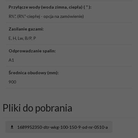
Przyłącze wody (woda zimna, ciepła) ( ” ):
R½", (R½"-ciepłej - opcja na zamówienie)
Zasilanie gazami:
E, H, Lw, B/P, P
Odprowadzanie spalin:
A1
Średnica obudowy (mm):
900
Pliki do pobrania
1689952350-dtr-wkg-100-150-9-od-nr-0510-a