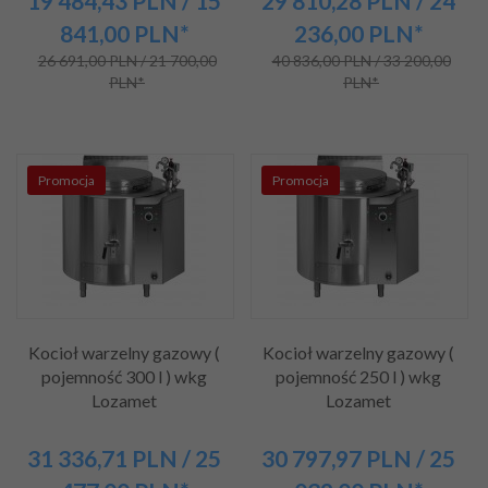
19 484,
43
PLN
/ 15
29 810,
28
PLN
/ 24
841,00
PLN*
236,00
PLN*
26 691,00 PLN / 21 700,00
40 836,00 PLN / 33 200,00
PLN*
PLN*
Promocja
Promocja
Kocioł warzelny gazowy (
Kocioł warzelny gazowy (
pojemność 300 l ) wkg
pojemność 250 l ) wkg
Lozamet
Lozamet
31 336,
71
PLN
/ 25
30 797,
97
PLN
/ 25