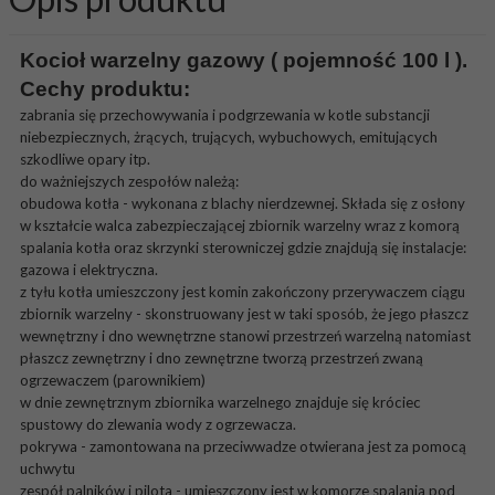
Kocioł warzelny gazowy ( pojemność 100 l ).
Cechy produktu:
zabrania się przechowywania i podgrzewania w kotle substancji
niebezpiecznych, żrących, trujących, wybuchowych, emitujących
szkodliwe opary itp.
do ważniejszych zespołów należą:
obudowa kotła - wykonana z blachy nierdzewnej. Składa się z osłony
w kształcie walca zabezpieczającej zbiornik warzelny wraz z komorą
spalania kotła oraz skrzynki sterowniczej gdzie znajdują się instalacje:
gazowa i elektryczna.
z tyłu kotła umieszczony jest komin zakończony przerywaczem ciągu
zbiornik warzelny - skonstruowany jest w taki sposób, że jego płaszcz
wewnętrzny i dno wewnętrzne stanowi przestrzeń warzelną natomiast
płaszcz zewnętrzny i dno zewnętrzne tworzą przestrzeń zwaną
ogrzewaczem (parownikiem)
w dnie zewnętrznym zbiornika warzelnego znajduje się króciec
spustowy do zlewania wody z ogrzewacza.
pokrywa - zamontowana na przeciwwadze otwierana jest za pomocą
uchwytu
zespół palników i pilota - umieszczony jest w komorze spalania pod