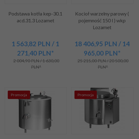
Podstawa kotła kep-30.1
Kocioł warzelny parowy (
acd.31.3 Lozamet
pojemność 150 l ) wkp
Lozamet
1 563,
82
PLN
/ 1
18 406,
95
PLN
/ 14
271,40
PLN*
965,00
PLN*
2 004,90 PLN / 1 630,00
25 215,00 PLN / 20 500,00
PLN*
PLN*
Promocja
Promocja