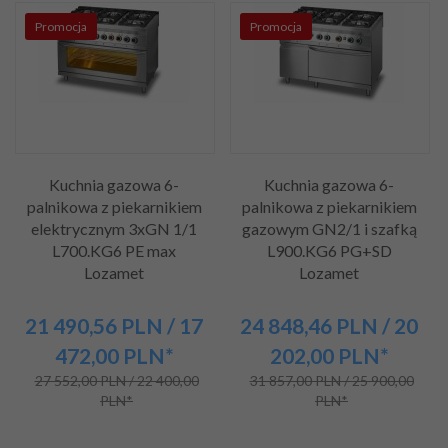
Promocja
Promocja
Kuchnia gazowa 6-
Kuchnia gazowa 6-
palnikowa z piekarnikiem
palnikowa z piekarnikiem
elektrycznym 3xGN 1/1
gazowym GN2/1 i szafką
L700.KG6 PE max
L900.KG6 PG+SD
Lozamet
Lozamet
21 490,
56
PLN
/ 17
24 848,
46
PLN
/ 20
472,00
PLN*
202,00
PLN*
27 552,00 PLN / 22 400,00
31 857,00 PLN / 25 900,00
PLN*
PLN*