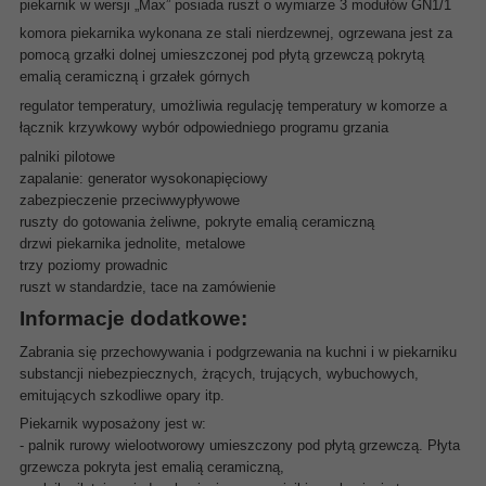
piekarnik w wersji „Max” posiada ruszt o wymiarze 3 modułów GN1/1
komora piekarnika wykonana ze stali nierdzewnej, ogrzewana jest za
pomocą grzałki dolnej umieszczonej pod płytą grzewczą pokrytą
emalią ceramiczną i grzałek górnych
regulator temperatury, umożliwia regulację temperatury w komorze a
łącznik krzywkowy wybór odpowiedniego programu grzania
palniki pilotowe
zapalanie: generator wysokonapięciowy
zabezpieczenie przeciwwypływowe
ruszty do gotowania żeliwne, pokryte emalią ceramiczną
drzwi piekarnika jednolite, metalowe
trzy poziomy prowadnic
ruszt w standardzie, tace na zamówienie
Informacje dodatkowe:
Zabrania się przechowywania i podgrzewania na kuchni i w piekarniku
substancji niebezpiecznych, żrących, trujących, wybuchowych,
emitujących szkodliwe opary itp.
Piekarnik wyposażony jest w:
- palnik rurowy wielootworowy umieszczony pod płytą grzewczą. Płyta
grzewcza pokryta jest emalią ceramiczną,