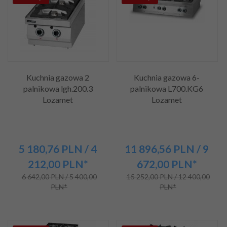
Kuchnia gazowa 2
Kuchnia gazowa 6-
palnikowa lgh.200.3
palnikowa L700.KG6
Lozamet
Lozamet
5 180,
76
PLN
/ 4
11 896,
56
PLN
/ 9
212,00
PLN*
672,00
PLN*
6 642,00 PLN / 5 400,00
15 252,00 PLN / 12 400,00
PLN*
PLN*