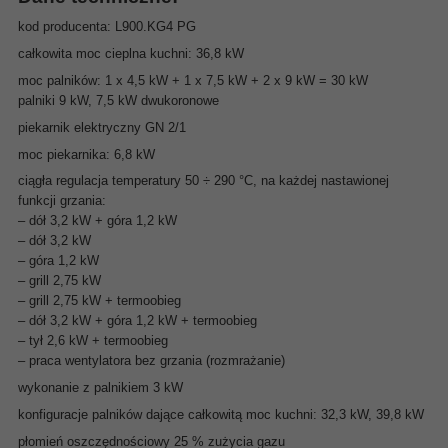
kod producenta:
L900.KG4 PG
całkowita moc cieplna kuchni: 36,8 kW
moc palników: 1 x 4,5 kW + 1 x 7,5 kW + 2 x 9 kW = 30 kW
palniki 9 kW, 7,5 kW dwukoronowe
piekarnik elektryczny GN 2/1
moc piekarnika: 6,8 kW
ciągła regulacja temperatury 50 ÷ 290 °C, na każdej nastawionej
funkcji grzania:
– dół 3,2 kW + góra 1,2 kW
– dół 3,2 kW
– góra 1,2 kW
– grill 2,75 kW
– grill 2,75 kW + termoobieg
– dół 3,2 kW + góra 1,2 kW + termoobieg
– tył 2,6 kW + termoobieg
– praca wentylatora bez grzania (rozmrażanie)
wykonanie z palnikiem 3 kW
konfiguracje palników dające całkowitą moc kuchni: 32,3 kW, 39,8 kW
płomień oszczędnościowy 25 % zużycia gazu