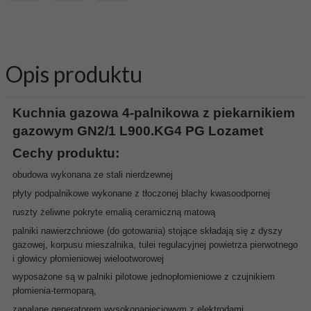
Opis produktu
Kuchnia gazowa 4-palnikowa z piekarnikiem
gazowym GN2/1 L900.KG4 PG Lozamet
Cechy produktu:
obudowa wykonana ze stali nierdzewnej
płyty podpalnikowe wykonane z tłoczonej blachy kwasoodpornej
ruszty żeliwne pokryte emalią ceramiczną matową
palniki nawierzchniowe (do gotowania) stojące składają się z dyszy
gazowej, korpusu mieszalnika, tulei regulacyjnej powietrza pierwotnego
i głowicy płomieniowej wielootworowej
wyposażone są w palniki pilotowe jednopłomieniowe z czujnikiem
płomienia-termoparą,
zapalane generatorem wysokonapięciowym z elektrodami