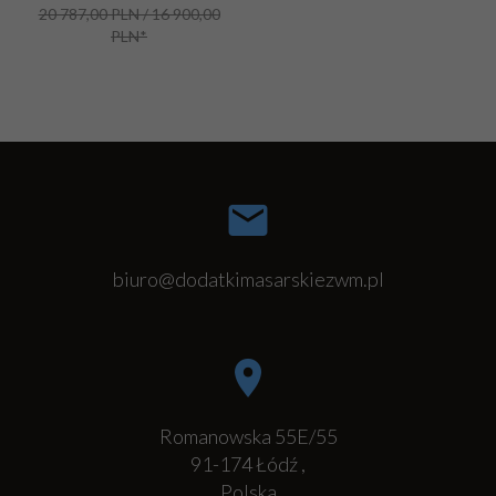
20 787,00 PLN / 16 900,00
PLN*
biuro@dodatkimasarskiezwm.pl
Romanowska 55E/55
91-174
Łódź
,
Polska