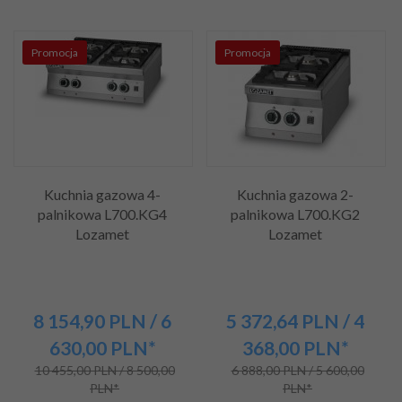
Promocja
Promocja
Kuchnia gazowa 4-
Kuchnia gazowa 2-
palnikowa L700.KG4
palnikowa L700.KG2
Lozamet
Lozamet
8 154,
90
PLN
/ 6
5 372,
64
PLN
/ 4
630,00
PLN*
368,00
PLN*
10 455,00 PLN / 8 500,00
6 888,00 PLN / 5 600,00
PLN*
PLN*