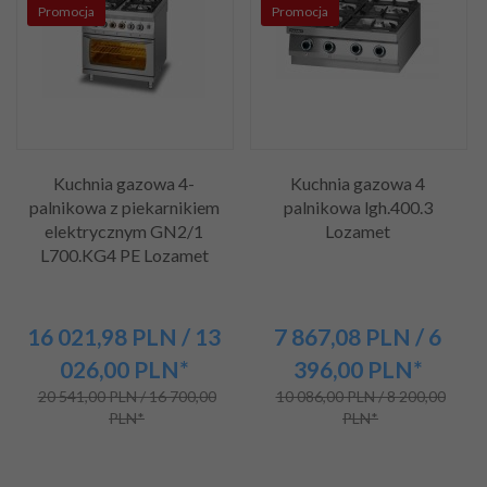
Promocja
Promocja
Kuchnia gazowa 4-
Kuchnia gazowa 4
palnikowa z piekarnikiem
palnikowa lgh.400.3
elektrycznym GN2/1
Lozamet
L700.KG4 PE Lozamet
16 021,
98
PLN
/ 13
7 867,
08
PLN
/ 6
026,00
PLN*
396,00
PLN*
20 541,00 PLN / 16 700,00
10 086,00 PLN / 8 200,00
PLN*
PLN*