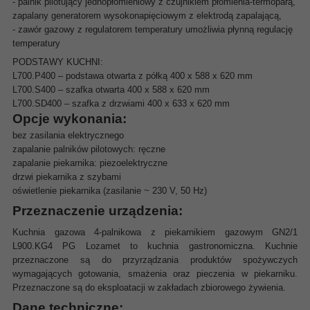
- palnik pilotujący jednopłomieniowy z czujnikiem płomienia-termoparą,
zapalany generatorem wysokonapięciowym z elektrodą zapalającą,
- zawór gazowy z regulatorem temperatury umożliwia płynną regulację
temperatury
PODSTAWY KUCHNI:
L700.P400 – podstawa otwarta z półką 400 x 588 x 620 mm
L700.S400 – szafka otwarta 400 x 588 x 620 mm
L700.SD400 – szafka z drzwiami 400 x 633 x 620 mm
Opcje wykonania:
bez zasilania elektrycznego
zapalanie palników pilotowych: ręczne
zapalanie piekarnika: piezoelektryczne
drzwi piekarnika z szybami
oświetlenie piekarnika (zasilanie ~ 230 V, 50 Hz)
Przeznaczenie urządzenia:
Kuchnia gazowa 4-palnikowa z piekarnikiem gazowym GN2/1
L900.KG4 PG Lozamet to kuchnia gastronomiczna. Kuchnie
przeznaczone są do przyrządzania produktów spożywczych
wymagających gotowania, smażenia oraz pieczenia w piekarniku.
Przeznaczone są do eksploatacji w zakładach zbiorowego żywienia.
Dane techniczne: