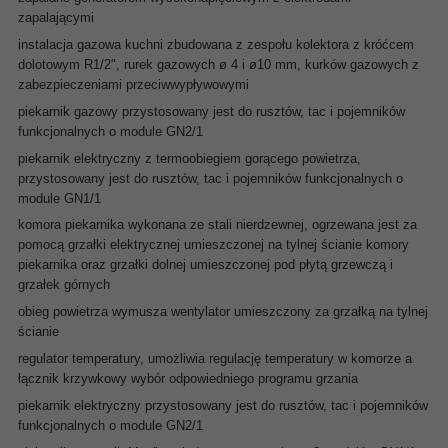
zapalającymi
instalacja gazowa kuchni zbudowana z zespołu kolektora z króćcem
dolotowym R1/2", rurek gazowych ø 4 i ø10 mm, kurków gazowych z
zabezpieczeniami przeciwwypływowymi
piekarnik gazowy przystosowany jest do rusztów, tac i pojemników
funkcjonalnych o module GN2/1
piekarnik elektryczny z termoobiegiem gorącego powietrza,
przystosowany jest do rusztów, tac i pojemników funkcjonalnych o
module GN1/1
komora piekarnika wykonana ze stali nierdzewnej, ogrzewana jest za
pomocą grzałki elektrycznej umieszczonej na tylnej ścianie komory
piekarnika oraz grzałki dolnej umieszczonej pod płytą grzewczą i
grzałek górnych
obieg powietrza wymusza wentylator umieszczony za grzałką na tylnej
ścianie
regulator temperatury, umożliwia regulację temperatury w komorze a
łącznik krzywkowy wybór odpowiedniego programu grzania
piekarnik elektryczny przystosowany jest do rusztów, tac i pojemników
funkcjonalnych o module GN2/1