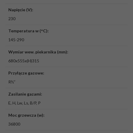
Napięcie (V):
230
Temperatura w (°C):
145-290
Wymiar wew. piekarnika (mm):
680x555x(H)315
Przyłącze gazowe:
R½”
Zasilanie gazami:
E, H, Lw, Ls, B/P, P
Moc grzewcza (w):
36800