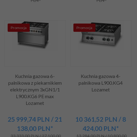
PLN*
PLN*
Promocja
Promocja
Kuchnia gazowa 6-
Kuchnia gazowa 4-
palnikowa z piekarnikiem
palnikowa L900.KG4
elektrycznym 3xGN1/1
Lozamet
L900.KG6 PE max
Lozamet
25 999,
74
PLN
/ 21
10 361,
52
PLN
/ 8
138,00
PLN*
424,00
PLN*
33 333,00 PLN / 27 100,00
13 284,00 PLN / 10 800,00