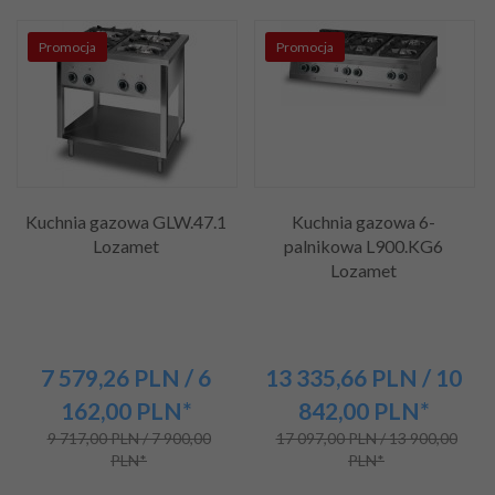
Promocja
Promocja
Kuchnia gazowa GLW.47.1
Kuchnia gazowa 6-
Lozamet
palnikowa L900.KG6
Lozamet
7 579,
26
PLN
/ 6
13 335,
66
PLN
/ 10
162,00
PLN*
842,00
PLN*
9 717,00 PLN / 7 900,00
17 097,00 PLN / 13 900,00
PLN*
PLN*