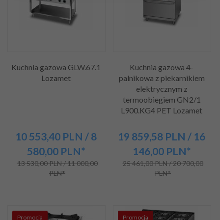
Kuchnia gazowa GLW.67.1
Kuchnia gazowa 4-
Lozamet
palnikowa z piekarnikiem
elektrycznym z
termoobiegiem GN2/1
L900.KG4 PET Lozamet
10 553,
40
PLN
/ 8
19 859,
58
PLN
/ 16
580,00
PLN*
146,00
PLN*
13 530,00 PLN / 11 000,00
25 461,00 PLN / 20 700,00
PLN*
PLN*
Promocja
Promocja