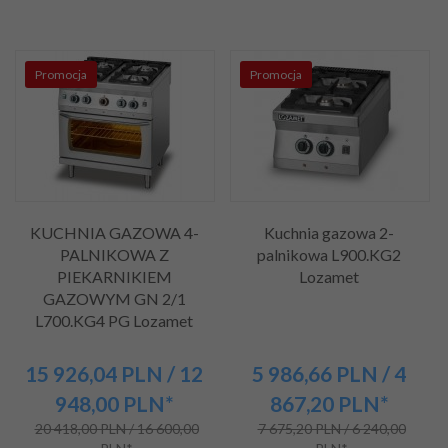
Promocja
Promocja
KUCHNIA GAZOWA 4-
Kuchnia gazowa 2-
PALNIKOWA Z
palnikowa L900.KG2
PIEKARNIKIEM
Lozamet
GAZOWYM GN 2/1
L700.KG4 PG Lozamet
15 926,
04
PLN
/ 12
5 986,
66
PLN
/ 4
948,00
PLN*
867,20
PLN*
20 418,00 PLN / 16 600,00
7 675,20 PLN / 6 240,00