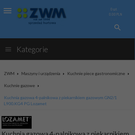
0
szt.
0.00
PLN
Kategorie
ZWM
Maszyny i urządzenia
Kuchnie piece gastronomiczne
Kuchnie gazowe
Kuchnia gazowa 4-palnikowa z piekarnikiem gazowym GN2/1
L900.KG4 PG Lozamet
Kuchnia gazowa 4-palnikowa z piekarnikiem